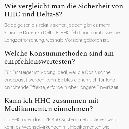
Wie vergleicht man die Sicherheit von
HHC und Delta‑8?
Beide gelten als relativ sicher, jedoch gibt es mehr
klinische Daten zu Delta‑8. HHC fehlt noch umfassende
Langzeitforschung, weshalb Vorsicht geboten ist.
Welche Konsummethoden sind am
empfehlenswertesten?
Für Einsteiger ist Vaping ideal, weil die Dosis schnell
angepasst werden kann. Edibles eignen sich für lang
anhaltende Effekte, erfordern aber längere Einwirkzeit.
Kann ich HHC zusammen mit
Medikamenten einnehmen?
Da HHC über das CYP‑450‑System metabolisiert wird,
kann es Wechselwirkungen mit Medikamenten wie