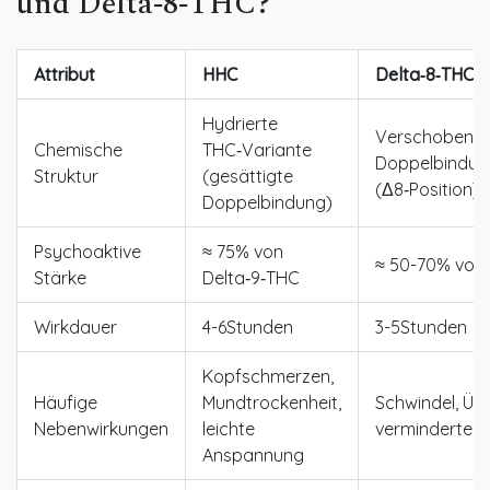
und Delta‑8‑THC?
Attribut
HHC
Delta‑8‑THC
Hydrierte
Verschobene
Chemische
THC‑Variante
Doppelbindun
Struktur
(gesättigte
(Δ8‑Position)
Doppelbindung)
Psychoaktive
≈ 75% von
≈ 50-70% von 
Stärke
Delta‑9‑THC
Wirkdauer
4-6Stunden
3-5Stunden
Kopfschmerzen,
Häufige
Mundtrockenheit,
Schwindel, Übe
Nebenwirkungen
leichte
verminderte K
Anspannung