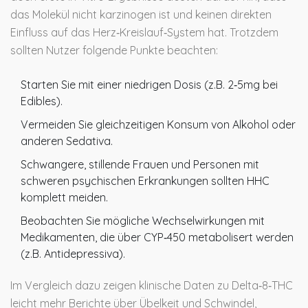
das Molekül nicht karzinogen ist und keinen direkten
Einfluss auf das Herz‑Kreislauf‑System hat. Trotzdem
sollten Nutzer folgende Punkte beachten:
Starten Sie mit einer niedrigen Dosis (z.B. 2‑5mg bei
Edibles).
Vermeiden Sie gleichzeitigen Konsum von Alkohol oder
anderen Sedativa.
Schwangere, stillende Frauen und Personen mit
schweren psychischen Erkrankungen sollten HHC
komplett meiden.
Beobachten Sie mögliche Wechselwirkungen mit
Medikamenten, die über CYP‑450 metabolisert werden
(z.B. Antidepressiva).
Im Vergleich dazu zeigen klinische Daten zu Delta‑8‑THC
leicht mehr Berichte über Übelkeit und Schwindel,