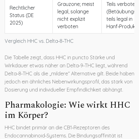
Grauzone; meist
Teils verboten
Rechtlicher
legal, solange
(Betäubungsmi
Status (DE
nicht explizit
teils legal in
2025)
verboten
Hanf‑Produkt
Vergleich HHC vs. Delta‑8‑THC
Die Tabelle zeigt, dass HHC in puncto Stärke und
Wirkdauer etwas näher an Delta‑9‑THC liegt, während
Delta‑8‑THC als die „mildere“ Alternative gilt. Beide haben
jedoch ein ähnliches Nebenwirkungsprofil, das stark von
Dosierung und individueller Empfindlichkeit abhängt.
Pharmakologie: Wie wirkt HHC
im Körper?
HHC bindet primär an die CB1‑Rezeptoren des
Endocannabinoid‑Systems
. Die Bindungsaffinität ist