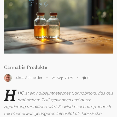
Cannabis Produkte
Lukas Schneider
24 Sep 2025
0
H
HC
ist ein halbsynthetisches
Cannabinoid, das aus
natürlichem THC gewonnen und durch
Hydrierung modifiziert wird
. Es wirkt psychotrop, jedoch
mit einer etwas geringeren Intensität als klassischer