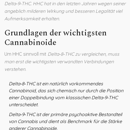
Delta‑9‑THC
. HHC hat in den letzten Jahren wegen seiner
angeblich milderen Wirkung und besseren Legalität viel
Aufmerksamkeit erhalten.
Grundlagen der wichtigsten
Cannabinoide
Um HHC sinnvoll mit
Delta‑8‑THC
zu vergleichen, muss
man erst die wichtigsten verwandten Verbindungen
verstehen.
Delta‑8‑THC
ist ein natürlich vorkommendes
Cannabinoid, das sich chemisch nur durch die Position
einer Doppelbindung vom klassischen
Delta‑9‑THC
unterscheidet.
Delta‑9‑THC
ist der primäre psychoaktive Bestandteil
von Cannabis und dient als Benchmark für die Stärke
anderer Cannabinoide.