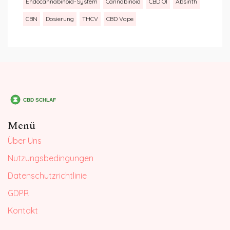
Endocannabinoid-System
Cannabinoid
CBD Öl
Absinth
CBN
Dosierung
THCV
CBD Vape
Menü
Über Uns
Nutzungsbedingungen
Datenschutzrichtlinie
GDPR
Kontakt