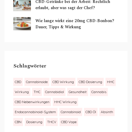
CBD-Getränke bei der Arbeit: Rechtlich
erlaubt, aber was sagt der Chef?
Wie lange wirkt eine 20mg CBD-Bonbon?
Dauer, Tipps & Wirkung
Schlagwörter
CBD
Cannabinoide
CBD Wirkung
CBD Dosierung
HHC
Wirkung
THC
Cannabidiol
Gesundheit
Cannabis
CBD Nebenwirkungen
HHC Wirkung
Endocannabinoid-System
Cannabinoid
CBD Öl
Absinth
CBN
Dosierung
THCV
CBD Vape