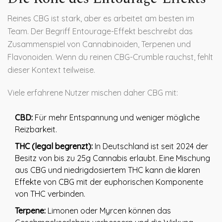
Reines CBG ist stark, aber es arbeitet am besten im
Team. Der Begriff
Entourage-Effekt
beschreibt das
Zusammenspiel von Cannabinoiden, Terpenen und
Flavonoiden. Wenn du reinen CBG-Crumble rauchst, fehlt
dieser Kontext teilweise.
Viele erfahrene Nutzer mischen daher CBG mit:
CBD:
Für mehr Entspannung und weniger mögliche
Reizbarkeit.
THC (legal begrenzt):
In Deutschland ist seit 2024 der
Besitz von bis zu 25g Cannabis erlaubt. Eine Mischung
aus CBG und niedrigdosiertem THC kann die klaren
Effekte von CBG mit der euphorischen Komponente
von THC verbinden.
Terpene:
Limonen oder Myrcen können das