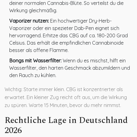
deiner normalen Cannabis-Blüte. So verteilst du die
Wirkung gleichmäßig.
Vaporizer nutzen:
Ein hochwertiger Dry-Herb-
Vaporizer oder ein spezieter Dab-Pen eignet sich
hervorragend. Erhitze das CBG auf ca. 180-200 Grad
Celsius. Das erhält die empfindlichen Cannabinoide
besser als offene Flamme.
Bongs mit Wasserfilter:
Wenn du es mischst, hilft ein
Wasserfilter, den harten Geschmack abzumildern und
den Rauch zu kühlen.
Wichtig: Starte immer klein. CBG ist konzentrierter als
erwartet. Ein kleiner Zug reicht oft aus, um die Wirkung
zu spüren. Warte 15 Minuten, bevor du mehr nimmst.
Rechtliche Lage in Deutschland
2026