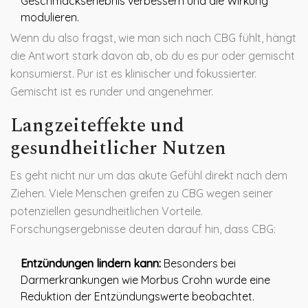
Geschmackserlebnis verbessern und die Wirkung
modulieren.
Wenn du also fragst, wie man sich nach CBG fühlt, hängt
die Antwort stark davon ab, ob du es pur oder gemischt
konsumierst. Pur ist es klinischer und fokussierter.
Gemischt ist es runder und angenehmer.
Langzeiteffekte und
gesundheitlicher Nutzen
Es geht nicht nur um das akute Gefühl direkt nach dem
Ziehen. Viele Menschen greifen zu CBG wegen seiner
potenziellen gesundheitlichen Vorteile.
Forschungsergebnisse deuten darauf hin, dass CBG:
Entzündungen lindern kann:
Besonders bei
Darmerkrankungen wie Morbus Crohn wurde eine
Reduktion der Entzündungswerte beobachtet.