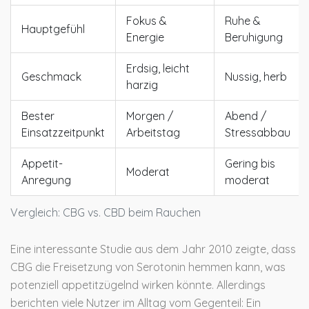
Fokus &
Ruhe &
Hauptgefühl
Energie
Beruhigung
Erdsig, leicht
Geschmack
Nussig, herb
harzig
Bester
Morgen /
Abend /
Einsatzzeitpunkt
Arbeitstag
Stressabbau
Appetit-
Gering bis
Moderat
Anregung
moderat
Vergleich: CBG vs. CBD beim Rauchen
Eine interessante Studie aus dem Jahr 2010 zeigte, dass
CBG die Freisetzung von Serotonin hemmen kann, was
potenziell appetitzügelnd wirken könnte. Allerdings
berichten viele Nutzer im Alltag vom Gegenteil: Ein