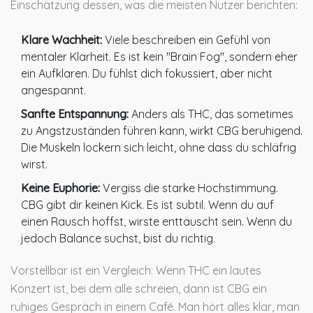
Einschätzung dessen, was die meisten Nutzer berichten:
Klare Wachheit:
Viele beschreiben ein Gefühl von
mentaler Klarheit. Es ist kein "Brain Fog", sondern eher
ein Aufklaren. Du fühlst dich fokussiert, aber nicht
angespannt.
Sanfte Entspannung:
Anders als THC, das sometimes
zu Angstzuständen führen kann, wirkt CBG beruhigend.
Die Muskeln lockern sich leicht, ohne dass du schläfrig
wirst.
Keine Euphorie:
Vergiss die starke Hochstimmung.
CBG gibt dir keinen Kick. Es ist subtil. Wenn du auf
einen Rausch hoffst, wirste enttäuscht sein. Wenn du
jedoch Balance suchst, bist du richtig.
Vorstellbar ist ein Vergleich: Wenn THC ein lautes
Konzert ist, bei dem alle schreien, dann ist CBG ein
ruhiges Gespräch in einem Café. Man hört alles klar, man