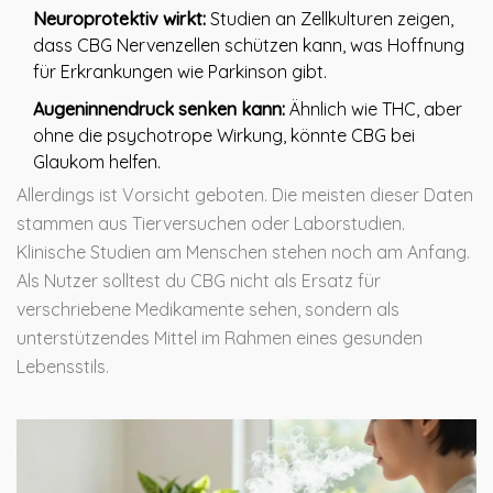
Neuroprotektiv wirkt:
Studien an Zellkulturen zeigen,
dass CBG Nervenzellen schützen kann, was Hoffnung
für Erkrankungen wie Parkinson gibt.
Augeninnendruck senken kann:
Ähnlich wie THC, aber
ohne die psychotrope Wirkung, könnte CBG bei
Glaukom helfen.
Allerdings ist Vorsicht geboten. Die meisten dieser Daten
stammen aus Tierversuchen oder Laborstudien.
Klinische Studien am Menschen stehen noch am Anfang.
Als Nutzer solltest du CBG nicht als Ersatz für
verschriebene Medikamente sehen, sondern als
unterstützendes Mittel im Rahmen eines gesunden
Lebensstils.