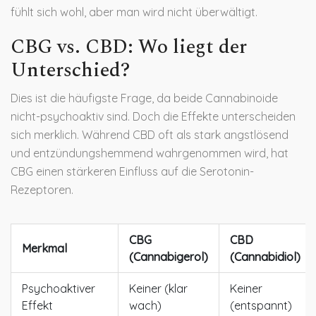
fühlt sich wohl, aber man wird nicht überwältigt.
CBG vs. CBD: Wo liegt der
Unterschied?
Dies ist die häufigste Frage, da beide Cannabinoide
nicht-psychoaktiv sind. Doch die Effekte unterscheiden
sich merklich. Während
CBD
oft als stark angstlösend
und entzündungshemmend wahrgenommen wird, hat
CBG einen stärkeren Einfluss auf die Serotonin-
Rezeptoren.
CBG
CBD
Merkmal
(Cannabigerol)
(Cannabidiol)
Psychoaktiver
Keiner (klar
Keiner
Effekt
wach)
(entspannt)