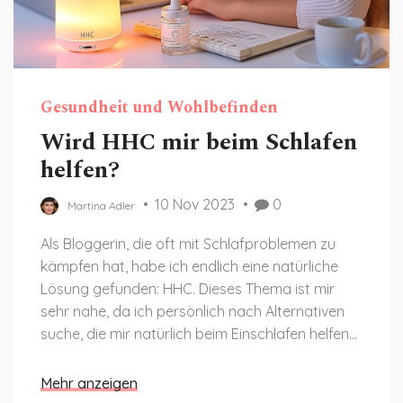
Gesundheit und Wohlbefinden
Wird HHC mir beim Schlafen
helfen?
10 Nov 2023
0
Martina Adler
Als Bloggerin, die oft mit Schlafproblemen zu
kämpfen hat, habe ich endlich eine natürliche
Lösung gefunden: HHC. Dieses Thema ist mir
sehr nahe, da ich persönlich nach Alternativen
suche, die mir natürlich beim Einschlafen helfen
können. In diesem Beitrag werde ich meine
Erfahrungen mit HHC teilen und wie es mir hilft,
Mehr anzeigen
besser zu schlafen. Hiermit möchte ich Ihnen