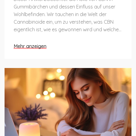
Gummibärchen und dessen Einfluss auf unser
Wohlbefinden. Wir tauchen in die Welt der
Cannabinoide ein, um zu verstehen, was CBN
eigentlich ist, wie es gewonnen wird und welche
potenziellen Vorteile es haben könnte. Darüber
hinaus werden wir auch darauf eingehen, wie
Mehr anzeigen
man CBN-Gummibärchen sicher verwendet und
was man beim Kauf beachten sollte.