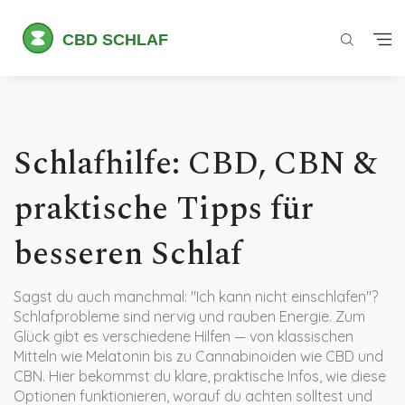
Schlafhilfe: CBD, CBN &
praktische Tipps für
besseren Schlaf
Sagst du auch manchmal: "Ich kann nicht einschlafen"?
Schlafprobleme sind nervig und rauben Energie. Zum
Glück gibt es verschiedene Hilfen — von klassischen
Mitteln wie Melatonin bis zu Cannabinoiden wie CBD und
CBN. Hier bekommst du klare, praktische Infos, wie diese
Optionen funktionieren, worauf du achten solltest und