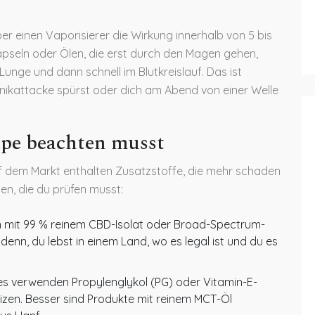
 einen Vaporisierer die Wirkung innerhalb von 5 bis
apseln oder Ölen, die erst durch den Magen gehen,
 Lunge und dann schnell im Blutkreislauf. Das ist
anikattacke spürst oder dich am Abend von einer Welle
pe beachten musst
auf dem Markt enthalten Zusatzstoffe, die mehr schaden
rien, die du prüfen musst:
n mit 99 % reinem CBD-Isolat oder Broad-Spectrum-
denn, du lebst in einem Land, wo es legal ist und du es
apes verwenden Propylenglykol (PG) oder Vitamin-E-
eizen. Besser sind Produkte mit reinem MCT-Öl