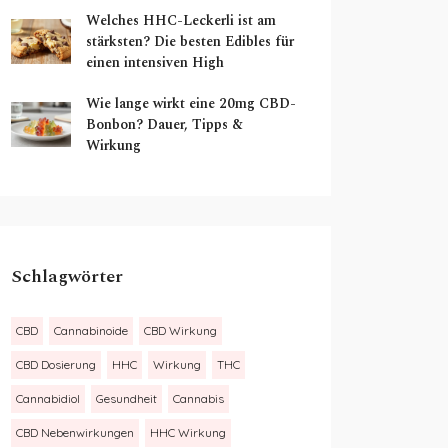
Welches HHC-Leckerli ist am
stärksten? Die besten Edibles für
einen intensiven High
Wie lange wirkt eine 20mg CBD-
Bonbon? Dauer, Tipps &
Wirkung
Schlagwörter
CBD
Cannabinoide
CBD Wirkung
CBD Dosierung
HHC
Wirkung
THC
Cannabidiol
Gesundheit
Cannabis
CBD Nebenwirkungen
HHC Wirkung