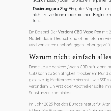
(Kokosnussöl) oder natürlichen Terpenen a
Dosierung pro Zug
: Ein guter Vape gibt di
nicht, zu viel kann müde machen. Beginne 
fühlst.
Ein Beispiel: Der
Verdant CBD Vape Pen
mit 2
Modell, das in Deutschland oft empfohlen wir
wird von einem unabhängigen Labor geprüft
Warum nicht einfach alle
Einige Leute denken: „Wenn CBD hilft, dann m
CBD kann zu Schläfrigkeit, trockenem Mund o
gleichzeitig Medikamente nimmst - wie SSRI
verändern. Ein Arzt oder Apotheker sollte im
Substanzen kombinierst.
Im Jahr 2025 hat das Bundesinstitut für Arzn
ist kein Medikament, sondern ein Nahrungserg