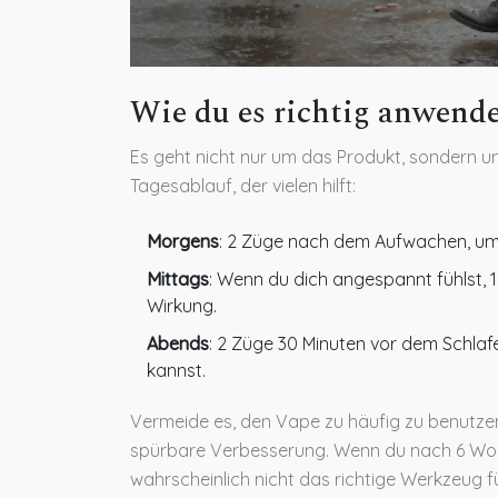
Wie du es richtig anwende
Es geht nicht nur um das Produkt, sondern um 
Tagesablauf, der vielen hilft:
Morgens
: 2 Züge nach dem Aufwachen, um
Mittags
: Wenn du dich angespannt fühlst, 1
Wirkung.
Abends
: 2 Züge 30 Minuten vor dem Schlaf
kannst.
Vermeide es, den Vape zu häufig zu benutze
spürbare Verbesserung. Wenn du nach 6 Woc
wahrscheinlich nicht das richtige Werkzeug f