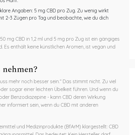
us Hanf.
r klare Angaben: 5 mg CBD pro Zug. Zu wenig wirkt
mit 2-3 Zügen pro Tag und beobachte, wie du dich
50 mg CBD in 1,2 ml und 5 mg pro Zug ist ein gängiges
d. Es enthält keine künstlichen Aromen, ist vegan und
.
s nehmen?
uss mehr noch besser sein.“ Das stimmt nicht. Zu viel
der sogar einer leichten Übelkeit führen. Und wenn du
s oder Benzodiazepine - kann CBD deren Wirkung
mer informiert sein, wenn du CBD mit anderen
eimittel und Medizinprodukte (BfArM) klargestellt: CBD
änzungsmittel. Das bedeutet: Kein Hersteller darf