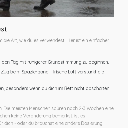
st
die Art, wie du es verwendest. Hier ist ein einfacher
 den Tag mit ruhigerer Grundstimmung zu beginnen.
 Zug beim Spaziergang - frische Luft verstärkt die
en, besonders wenn du dich im Bett nicht abschalten
n. Die meisten Menschen spüren nach 2-3 Wochen eine
hen keine Veränderung bemerkst, ist es
ür dich - oder du brauchst eine andere Dosierung.