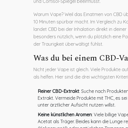
und Cortisol-Spiegel beeinflusst.
Warum Vape? Weil das Einatmen von CBD über
10 Minuten spürbar macht. Im Vergleich zu K
landet CBD bei der Inhalation direkt in deiner
besonders nützlich, wenn du plötzlich eine P
der Traurigkeit überwältigt fühlst.
Was du bei einem CBD-Va
Nicht jeder Vape ist gleich. Viele Produkte 
als helfen. Hier sind die drei wichtigsten Krite
Reiner CBD-Extrakt
: Suche nach Produkte
Extrakt. Vermeide Produkte mit THC, es sei 
unter ärztlicher Aufsicht nutzen willst.
Keine künstlichen Aromen
: Viele billige V
Acetat als Träger. Beides kann die Lunge r