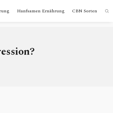
rung
Hanfsamen Ernährung
CBN Sorten
ression?