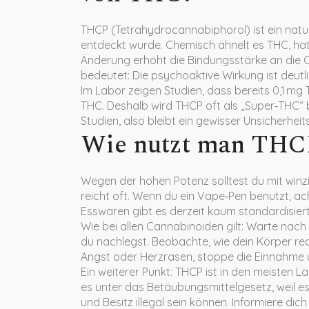
THCP (Tetrahydrocannabiphorol) ist ein nat
entdeckt wurde. Chemisch ähnelt es THC, hat 
Änderung erhöht die Bindungsstärke an die 
bedeutet: Die psychoaktive Wirkung ist deutlic
Im Labor zeigen Studien, dass bereits 0,1 mg
THC. Deshalb wird THCP oft als „Super‑THC“ 
Studien, also bleibt ein gewisser Unsicherheit
Wie nutzt man THCP
Wegen der hohen Potenz solltest du mit winzi
reicht oft. Wenn du ein Vape‑Pen benutzt, ac
Esswaren gibt es derzeit kaum standardisiert
Wie bei allen Cannabinoiden gilt: Warte nac
du nachlegst. Beobachte, wie dein Körper re
Angst oder Herzrasen, stoppe die Einnahme un
Ein weiterer Punkt: THCP ist in den meisten Lä
es unter das Betäubungsmittelgesetz, weil es
und Besitz illegal sein können. Informiere dic