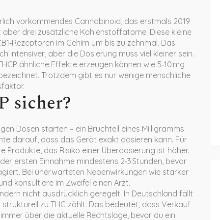
ürlich vorkommendes Cannabinoid, das erstmals 2019
aber drei zusätzliche Kohlenstoffatome. Diese kleine
CB1‑Rezeptoren im Gehirn um bis zu zehnmal. Das
h intensiver, aber die Dosierung muss viel kleiner sein.
 THCP ähnliche Effekte erzeugen können wie 5‑10 mg
bezeichnet. Trotzdem gibt es nur wenige menschliche
sfaktor.
 sicher?
gen Dosen starten – ein Bruchteil eines Milligramms
hte darauf, dass das Gerät exakt dosieren kann. Für
e Produkte, das Risiko einer Überdosierung ist höher.
h der ersten Einnahme mindestens 2‑3 Stunden, bevor
agiert. Bei unerwarteten Nebenwirkungen wie starker
d konsultiere im Zweifel einen Arzt.
ndern nicht ausdrücklich geregelt. In Deutschland fällt
 strukturell zu THC zählt. Das bedeutet, dass Verkauf
h immer über die aktuelle Rechtslage, bevor du ein