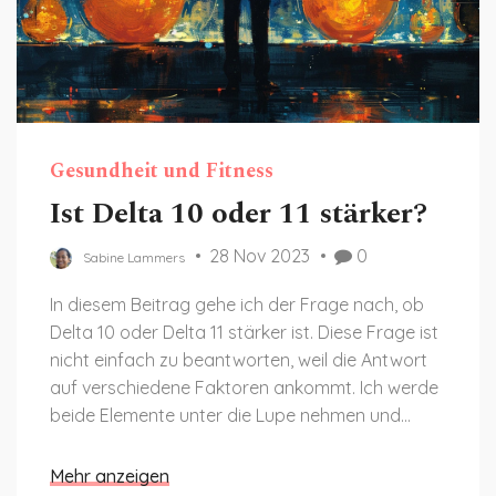
Gesundheit und Fitness
Ist Delta 10 oder 11 stärker?
28 Nov 2023
0
Sabine Lammers
In diesem Beitrag gehe ich der Frage nach, ob
Delta 10 oder Delta 11 stärker ist. Diese Frage ist
nicht einfach zu beantworten, weil die Antwort
auf verschiedene Faktoren ankommt. Ich werde
beide Elemente unter die Lupe nehmen und
dabei auf Vor- und Nachteile eingehen. Bleibt
dran, wenn ihr Interesse an dieser spannenden
Mehr anzeigen