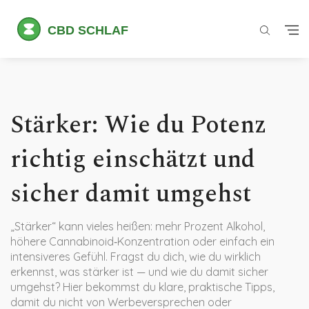
Stärker: Wie du Potenz
richtig einschätzt und
sicher damit umgehst
„Stärker“ kann vieles heißen: mehr Prozent Alkohol,
höhere Cannabinoid‑Konzentration oder einfach ein
intensiveres Gefühl. Fragst du dich, wie du wirklich
erkennst, was stärker ist — und wie du damit sicher
umgehst? Hier bekommst du klare, praktische Tipps,
damit du nicht von Werbeversprechen oder