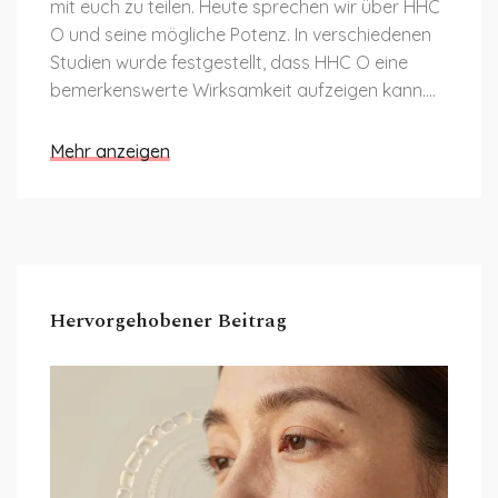
mit euch zu teilen. Heute sprechen wir über HHC
O und seine mögliche Potenz. In verschiedenen
Studien wurde festgestellt, dass HHC O eine
bemerkenswerte Wirksamkeit aufzeigen kann.
Lasst uns tief in dieses Thema eintauchen und
gemeinsam die faszinierenden Aspekte von HHC
Mehr anzeigen
O erkunden.
Hervorgehobener Beitrag