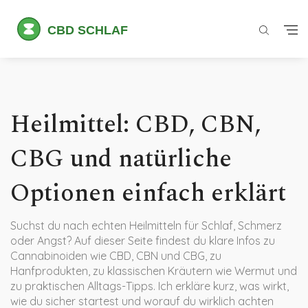
Heilmittel: CBD, CBN,
CBG und natürliche
Optionen einfach erklärt
Suchst du nach echten Heilmitteln für Schlaf, Schmerz
oder Angst? Auf dieser Seite findest du klare Infos zu
Cannabinoiden wie CBD, CBN und CBG, zu
Hanfprodukten, zu klassischen Kräutern wie Wermut und
zu praktischen Alltags-Tipps. Ich erkläre kurz, was wirkt,
wie du sicher startest und worauf du wirklich achten