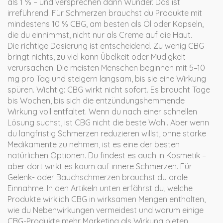
als 1 % – und versprechen dann Wunder. Das ist
irreführend. Für Schmerzen brauchst du Produkte mit
mindestens 10 % CBG, am besten als Öl oder Kapseln,
die du einnimmst, nicht nur als Creme auf die Haut.
Die richtige Dosierung ist entscheidend. Zu wenig CBG
bringt nichts, zu viel kann Übelkeit oder Müdigkeit
verursachen. Die meisten Menschen beginnen mit 5–10
mg pro Tag und steigern langsam, bis sie eine Wirkung
spüren. Wichtig: CBG wirkt nicht sofort. Es braucht Tage
bis Wochen, bis sich die entzündungshemmende
Wirkung voll entfaltet. Wenn du nach einer schnellen
Lösung suchst, ist CBG nicht die beste Wahl. Aber wenn
du langfristig Schmerzen reduzieren willst, ohne starke
Medikamente zu nehmen, ist es eine der besten
natürlichen Optionen. Du findest es auch in Kosmetik –
aber dort wirkt es kaum auf innere Schmerzen. Für
Gelenk- oder Bauchschmerzen brauchst du orale
Einnahme. In den Artikeln unten erfährst du, welche
Produkte wirklich CBG in wirksamen Mengen enthalten,
wie du Nebenwirkungen vermeidest und warum einige
CBG-Produkte mehr Marketing als Wirkung bieten.