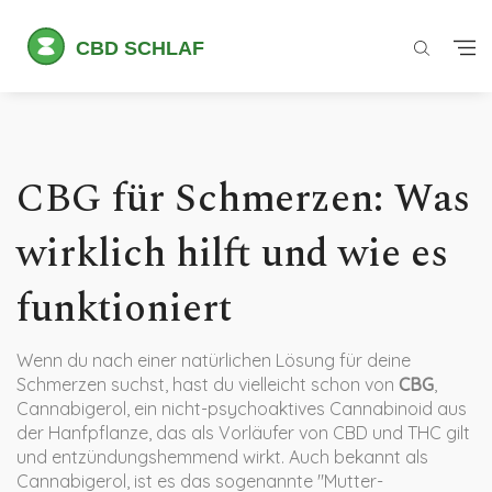
CBG für Schmerzen: Was
wirklich hilft und wie es
funktioniert
Wenn du nach einer natürlichen Lösung für deine
Schmerzen suchst, hast du vielleicht schon von
CBG
,
Cannabigerol, ein nicht-psychoaktives Cannabinoid aus
der Hanfpflanze, das als Vorläufer von CBD und THC gilt
und entzündungshemmend wirkt
. Auch bekannt als
Cannabigerol
, ist es das sogenannte "Mutter-