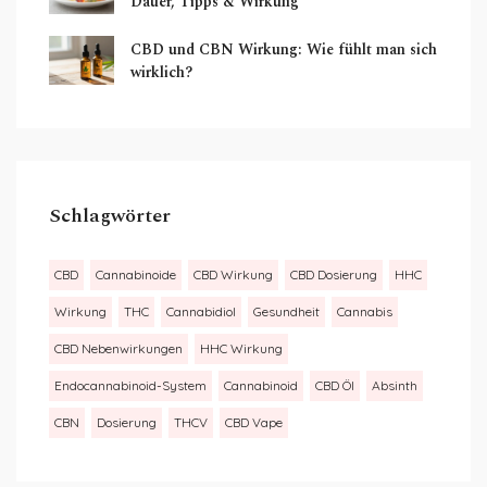
Dauer, Tipps & Wirkung
CBD und CBN Wirkung: Wie fühlt man sich
wirklich?
Schlagwörter
CBD
Cannabinoide
CBD Wirkung
CBD Dosierung
HHC
Wirkung
THC
Cannabidiol
Gesundheit
Cannabis
CBD Nebenwirkungen
HHC Wirkung
Endocannabinoid-System
Cannabinoid
CBD Öl
Absinth
CBN
Dosierung
THCV
CBD Vape