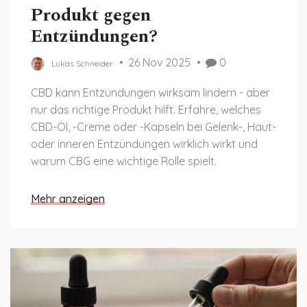
Produkt gegen
Entzündungen?
26 Nov 2025
0
Lukas Schneider
CBD kann Entzündungen wirksam lindern - aber
nur das richtige Produkt hilft. Erfahre, welches
CBD-Öl, -Creme oder -Kapseln bei Gelenk-, Haut-
oder inneren Entzündungen wirklich wirkt und
warum CBG eine wichtige Rolle spielt.
Mehr anzeigen