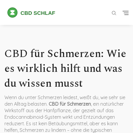
CBD für Schmerzen: Wie
es wirklich hilft und was
du wissen musst
Wenn du unter Schmerzen leidest, weißt du, wie sehr sie
den Alltag belasten.
CBD für Schmerzen
,
ein natürlicher
Wirkstoff aus der Hanfpflanze, der gezielt auf das
Endocannabinoid-System wirkt und Entzündungen
reduziert
. Es ist kein Betäubungsmittel, aber es kann
helfen, Schmerzen zu lindern – ohne die typischen