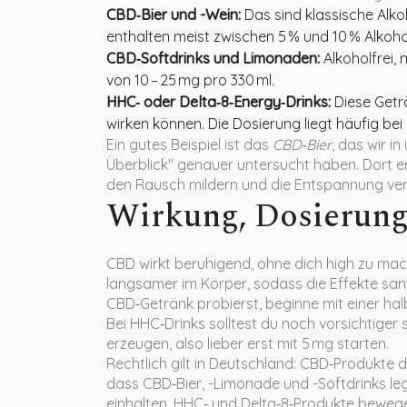
CBD‑Bier und -Wein:
Das sind klassische Alko
enthalten meist zwischen 5 % und 10 % Alkoho
CBD‑Softdrinks und Limonaden:
Alkoholfrei,
von 10 – 25 mg pro 330 ml.
HHC‑ oder Delta‑8‑Energy‑Drinks:
Diese Getr
wirken können. Die Dosierung liegt häufig bei
Ein gutes Beispiel ist das
CBD‑Bier
, das wir i
Überblick" genauer untersucht haben. Dort e
den Rausch mildern und die Entspannung ver
Wirkung, Dosierung
CBD wirkt beruhigend, ohne dich high zu mach
langsamer im Körper, sodass die Effekte san
CBD‑Getränk probierst, beginne mit einer hal
Bei HHC‑Drinks solltest du noch vorsichtiger 
erzeugen, also lieber erst mit 5 mg starten.
Rechtlich gilt in Deutschland: CBD‑Produkte 
dass CBD‑Bier, -Limonade und -Softdrinks leg
einhalten. HHC‑ und Delta‑8‑Produkte bewege