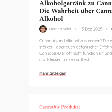
Alkoholgetränk zu Canna
Die Wahrheit über Cann
Alkohol
15 Dez 2025
Martina Adler
Cannabis und Alkohol zusammen? Die W
stärker - aber auch gefährlicher. Erfah
Cannabis-Bier oft nicht funktioniert un
stattdessen trinken solltest.
Mehr anzeigen
Cannabis Produkte