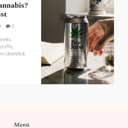
annabis?
st
0
Drinks
stoffe,
em Überblick.
Menü