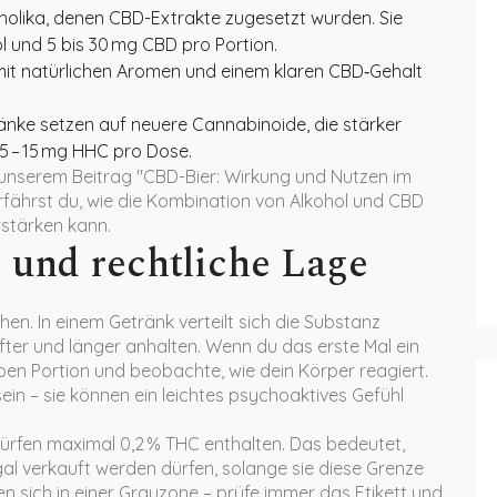
holika, denen CBD-Extrakte zugesetzt wurden. Sie
l und 5 bis 30 mg CBD pro Portion.
 mit natürlichen Aromen und einem klaren CBD‑Gehalt
änke setzen auf neuere Cannabinoide, die stärker
 5 – 15 mg HHC pro Dose.
n unserem Beitrag "CBD-Bier: Wirkung und Nutzen im
rfährst du, wie die Kombination von Alkohol und CBD
stärken kann.
 und rechtliche Lage
en. In einem Getränk verteilt sich die Substanz
fter und länger anhalten. Wenn du das erste Mal ein
ben Portion und beobachte, wie dein Körper reagiert.
sein – sie können ein leichtes psychoaktives Gefühl
dürfen maximal 0,2 % THC enthalten. Das bedeutet,
al verkauft werden dürfen, solange sie diese Grenze
n sich in einer Grauzone – prüfe immer das Etikett und