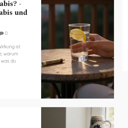
bis? -
abis und
0
irkung ist
re, warum
d was du