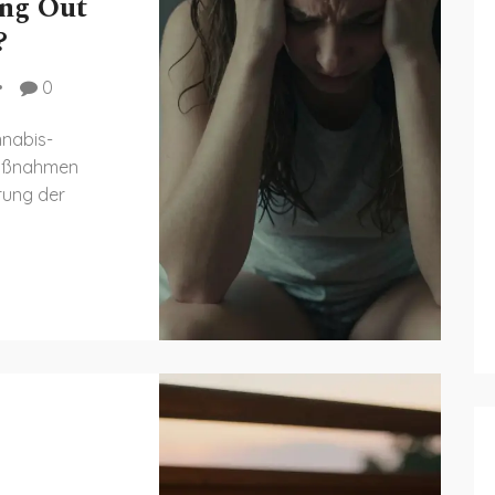
ing Out
?
0
nnabis-
maßnahmen
rung der