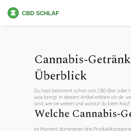
Cannabis‑Getränke
Überblick
Du hast bestimmt schon von CBD‑Bier oder H
was bringt. In diesem Artikel erkläre ich di
sind, wie sie wirken und worauf du beim Kauf a
Welche Cannabis‑Ge
Im Moment dominieren drei Produktkategorie