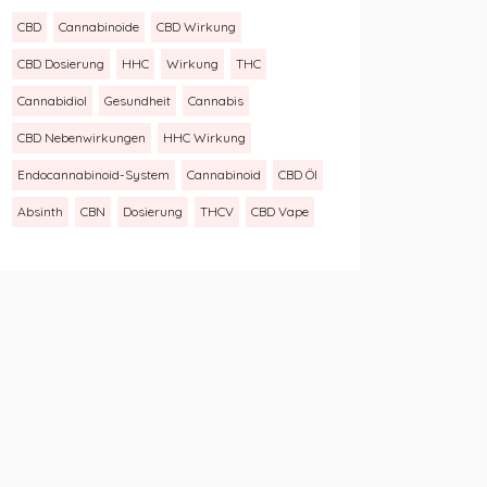
CBD
Cannabinoide
CBD Wirkung
CBD Dosierung
HHC
Wirkung
THC
Cannabidiol
Gesundheit
Cannabis
CBD Nebenwirkungen
HHC Wirkung
Endocannabinoid-System
Cannabinoid
CBD Öl
Absinth
CBN
Dosierung
THCV
CBD Vape