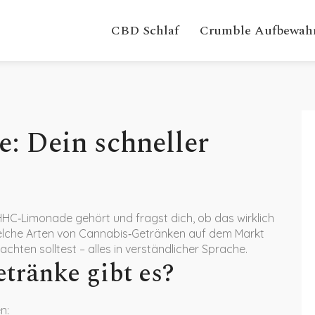
CBD Schlaf
Crumble Aufbewah
: Dein schneller
HC‑Limonade gehört und fragst dich, ob das wirklich
r, welche Arten von Cannabis‑Getränken auf dem Markt
chten solltest – alles in verständlicher Sprache.
tränke gibt es?
n: