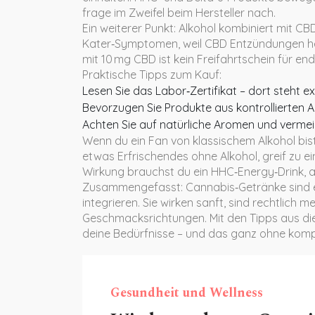
frage im Zweifel beim Hersteller nach.
Ein weiterer Punkt: Alkohol kombiniert mit CB
Kater‑Symptomen, weil CBD Entzündungen hemm
mit 10 mg CBD ist kein Freifahrtschein für end
Praktische Tipps zum Kauf:
Lesen Sie das Labor‑Zertifikat – dort steht ex
Bevorzugen Sie Produkte aus kontrollierten An
Achten Sie auf natürliche Aromen und vermeid
Wenn du ein Fan von klassischem Alkohol bist,
etwas Erfrischendes ohne Alkohol, greif zu e
Wirkung brauchst du ein HHC‑Energy‑Drink, 
Zusammengefasst: Cannabis‑Getränke sind ei
integrieren. Sie wirken sanft, sind rechtlich
Geschmacksrichtungen. Mit den Tipps aus die
deine Bedürfnisse – und das ganz ohne kompl
Gesundheit und Wellness