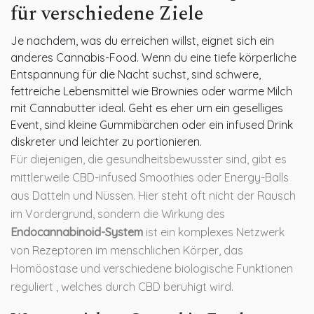
für verschiedene Ziele
Je nachdem, was du erreichen willst, eignet sich ein
anderes Cannabis-Food. Wenn du eine tiefe körperliche
Entspannung für die Nacht suchst, sind schwere,
fettreiche Lebensmittel wie Brownies oder warme Milch
mit Cannabutter ideal. Geht es eher um ein geselliges
Event, sind kleine Gummibärchen oder ein infused Drink
diskreter und leichter zu portionieren.
Für diejenigen, die gesundheitsbewusster sind, gibt es
mittlerweile CBD-infused Smoothies oder Energy-Balls
aus Datteln und Nüssen. Hier steht oft nicht der Rausch
im Vordergrund, sondern die Wirkung des
Endocannabinoid-System
ist
ein komplexes Netzwerk
von Rezeptoren im menschlichen Körper, das
Homöostase und verschiedene biologische Funktionen
reguliert
, welches durch CBD beruhigt wird.