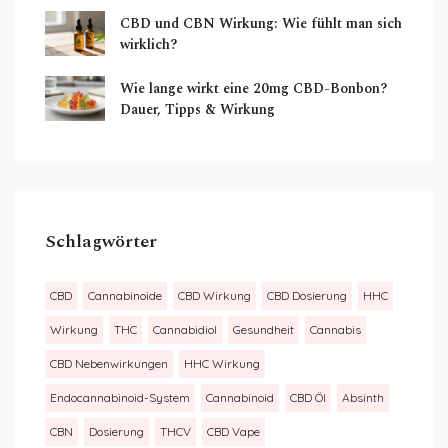
CBD und CBN Wirkung: Wie fühlt man sich
wirklich?
Wie lange wirkt eine 20mg CBD-Bonbon?
Dauer, Tipps & Wirkung
Schlagwörter
CBD
Cannabinoide
CBD Wirkung
CBD Dosierung
HHC
Wirkung
THC
Cannabidiol
Gesundheit
Cannabis
CBD Nebenwirkungen
HHC Wirkung
Endocannabinoid-System
Cannabinoid
CBD Öl
Absinth
CBN
Dosierung
THCV
CBD Vape