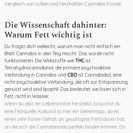
Vergleich von süßen und herzhaften Cannabis-Foods
Die Wissenschaft dahinter:
Warum Fett wichtig ist
Du fragst dich vielleicht, warum man nicht einfach ein
Blatt Cannabis in den Teig mischt. Das würde nicht
funktionieren. Die Wirkstoffe wie
THC
ist
Tetrahydrocannabinol, die primäre psychoaktive
Verbindung in Cannabis
und
CBD
ist
Cannabidiol, eine
nicht-psychoaktive Verbindung, die oft zur Entspannung
genutzt wird
sind lipophil. Das bedeutet, sie lösen sich in
Fett, nicht in Wasser.
Wenn du also ein Lebensmittel herstellst, brauchst du
eine Fettquelle. Kokosöl ist hier ein Geheimtipp, da es
einen sehr hohen Gehalt an gesättigten Fettsäuren hat,
an die sich die Cannabinoide perfekt binden können. Ein