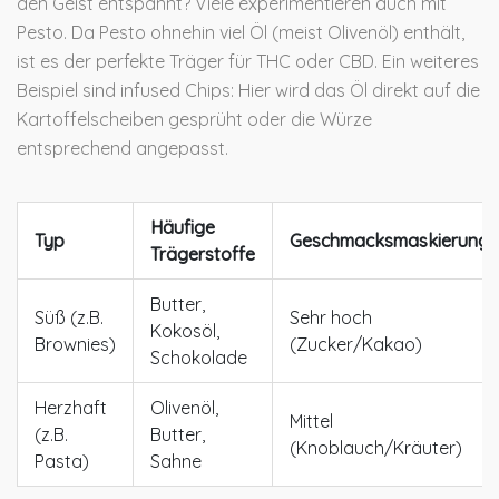
den Geist entspannt? Viele experimentieren auch mit
Pesto. Da Pesto ohnehin viel Öl (meist Olivenöl) enthält,
ist es der perfekte Träger für THC oder CBD. Ein weiteres
Beispiel sind infused Chips: Hier wird das Öl direkt auf die
Kartoffelscheiben gesprüht oder die Würze
entsprechend angepasst.
Häufige
Typ
Geschmacksmaskierung
Trägerstoffe
Butter,
Süß (z.B.
Sehr hoch
Kokosöl,
Brownies)
(Zucker/Kakao)
Schokolade
Herzhaft
Olivenöl,
Mittel
(z.B.
Butter,
(Knoblauch/Kräuter)
Pasta)
Sahne