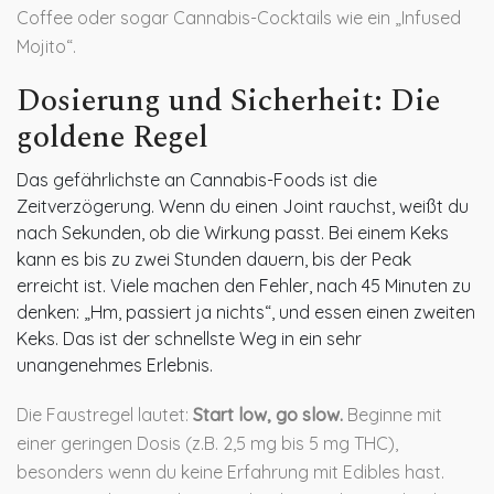
Coffee oder sogar Cannabis-Cocktails wie ein „Infused
Mojito“.
Dosierung und Sicherheit: Die
goldene Regel
Das gefährlichste an Cannabis-Foods ist die
Zeitverzögerung. Wenn du einen Joint rauchst, weißt du
nach Sekunden, ob die Wirkung passt. Bei einem Keks
kann es bis zu zwei Stunden dauern, bis der Peak
erreicht ist. Viele machen den Fehler, nach 45 Minuten zu
denken: „Hm, passiert ja nichts“, und essen einen zweiten
Keks. Das ist der schnellste Weg in ein sehr
unangenehmes Erlebnis.
Die Faustregel lautet:
Start low, go slow.
Beginne mit
einer geringen Dosis (z.B. 2,5 mg bis 5 mg THC),
besonders wenn du keine Erfahrung mit Edibles hast.