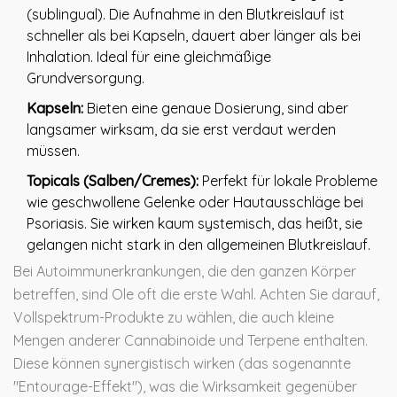
(sublingual). Die Aufnahme in den Blutkreislauf ist
schneller als bei Kapseln, dauert aber länger als bei
Inhalation. Ideal für eine gleichmäßige
Grundversorgung.
Kapseln:
Bieten eine genaue Dosierung, sind aber
langsamer wirksam, da sie erst verdaut werden
müssen.
Topicals (Salben/Cremes):
Perfekt für lokale Probleme
wie geschwollene Gelenke oder Hautausschläge bei
Psoriasis. Sie wirken kaum systemisch, das heißt, sie
gelangen nicht stark in den allgemeinen Blutkreislauf.
Bei Autoimmunerkrankungen, die den ganzen Körper
betreffen, sind Ole oft die erste Wahl. Achten Sie darauf,
Vollspektrum-Produkte zu wählen, die auch kleine
Mengen anderer Cannabinoide und Terpene enthalten.
Diese können synergistisch wirken (das sogenannte
"Entourage-Effekt"), was die Wirksamkeit gegenüber