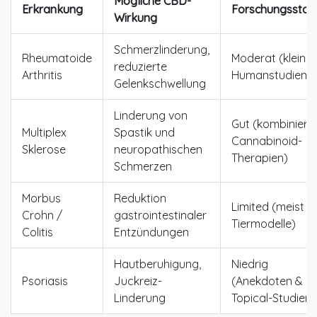
Mögliche CBD-
Erkrankung
Forschungsstan
Wirkung
Schmerzlinderung,
Rheumatoide
Moderat (kleine
reduzierte
Arthritis
Humanstudien)
Gelenkschwellung
Linderung von
Gut (kombiniert
Multiplex
Spastik und
Cannabinoid-
Sklerose
neuropathischen
Therapien)
Schmerzen
Morbus
Reduktion
Limited (meist
Crohn /
gastrointestinaler
Tiermodelle)
Colitis
Entzündungen
Hautberuhigung,
Niedrig
Psoriasis
Juckreiz-
(Anekdoten &
Linderung
Topical-Studien)