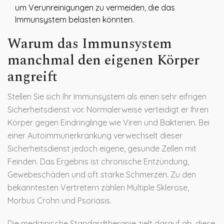
um Verunreinigungen zu vermeiden, die das
Immunsystem belasten könnten.
Warum das Immunsystem
manchmal den eigenen Körper
angreift
Stellen Sie sich Ihr Immunsystem als einen sehr eifrigen
Sicherheitsdienst vor. Normalerweise verteidigt er Ihren
Körper gegen Eindringlinge wie Viren und Bakterien. Bei
einer Autoimmunerkrankung verwechselt dieser
Sicherheitsdienst jedoch eigene, gesunde Zellen mit
Feinden. Das Ergebnis ist chronische Entzündung,
Gewebeschäden und oft starke Schmerzen. Zu den
bekanntesten Vertretern zählen
Multiple Sklerose
,
Morbus Crohn
und
Psoriasis
.
Die medizinische Standardtherapie zielt darauf ab, diese