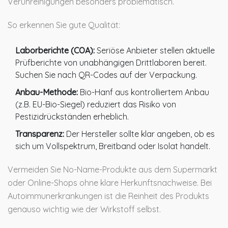
Verunreinigungen besonders problematisch.
So erkennen Sie gute Qualität:
Laborberichte (COA):
Seriöse Anbieter stellen aktuelle
Prüfberichte von unabhängigen Drittlaboren bereit.
Suchen Sie nach QR-Codes auf der Verpackung.
Anbau-Methode:
Bio-Hanf aus kontrolliertem Anbau
(z.B. EU-Bio-Siegel) reduziert das Risiko von
Pestizidrückständen erheblich.
Transparenz:
Der Hersteller sollte klar angeben, ob es
sich um Vollspektrum, Breitband oder Isolat handelt.
Vermeiden Sie No-Name-Produkte aus dem Supermarkt
oder Online-Shops ohne klare Herkunftsnachweise. Bei
Autoimmunerkrankungen ist die Reinheit des Produkts
genauso wichtig wie der Wirkstoff selbst.