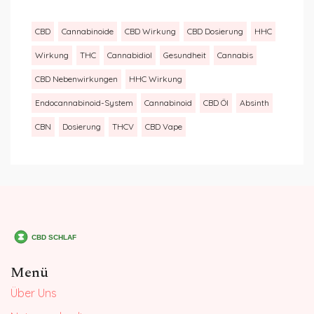
CBD
Cannabinoide
CBD Wirkung
CBD Dosierung
HHC
Wirkung
THC
Cannabidiol
Gesundheit
Cannabis
CBD Nebenwirkungen
HHC Wirkung
Endocannabinoid-System
Cannabinoid
CBD Öl
Absinth
CBN
Dosierung
THCV
CBD Vape
Menü
Über Uns