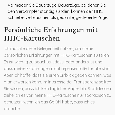
Vermeiden Sie Dauerzüge: Dauerzüge, bei denen Sie
den Verdampfer ständig zünden, können den HHC
schneller verbrauchen als geplante, gesteuerte Züge.
Persönliche Erfahrungen mit
HHC-Kartuschen
Ich möchte diese Gelegenheit nutzen, um meine
persönlichen Erfahrungen mit HHC-Kartuschen zu teilen.
Es ist wichtig zu beachten, dass jeder anders ist und
dass meine Erfahrungen nicht repräsentativ für alle sind.
Aber ich hoffe, dass sie einen Einblick geben können, was
man erwarten kann. Im Interesse der Transparenz sollten
Sie wissen, dass ich kein täglicher Vaper bin. Stattdessen
ziehe ich es vor, meine HHC-Kartusche nur sporadisch zu
benutzen, wenn ich das Gefühl habe, dass ich es
brauche.