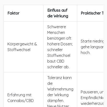
Einfluss auf
Faktor
Praktischer Ti
die Wirkung
Schwerere
Menschen
benötigen oft
Starte niedrig 
Körpergewicht &
höhere Dosen;
gehe langsam
Stoffwechsel
schneller
hoch.
Stoffwechsel
baut CBD
schneller ab.
Toleranz kann
die
Wahrnehmung
Pausieren, um 
Erfahrung mit
der Wirkung
Empfindlichkei
Cannabis/CBD
dämpfen.
wiederherzuste
Neue Nutzer