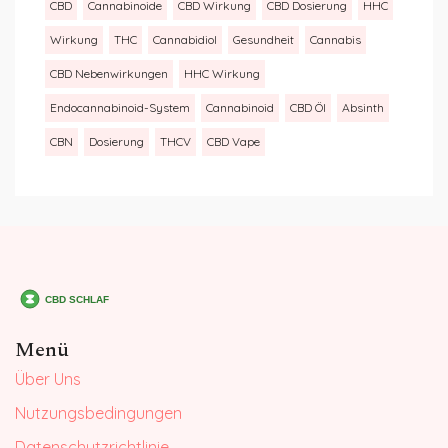
CBD
Cannabinoide
CBD Wirkung
CBD Dosierung
HHC
Wirkung
THC
Cannabidiol
Gesundheit
Cannabis
CBD Nebenwirkungen
HHC Wirkung
Endocannabinoid-System
Cannabinoid
CBD Öl
Absinth
CBN
Dosierung
THCV
CBD Vape
Menü
Über Uns
Nutzungsbedingungen
Datenschutzrichtlinie