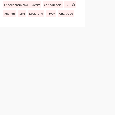
Endocannabinoid-System
Cannabinoid
CBD Öl
Absinth
CBN
Dosierung
THCV
CBD Vape