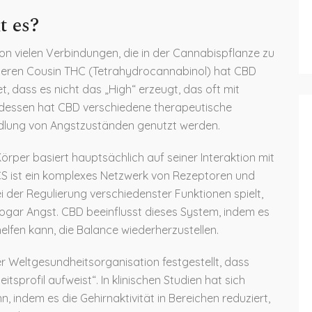
t es?
 von vielen Verbindungen, die in der Cannabispflanze zu
teren Cousin THC (Tetrahydrocannabinol) hat CBD
 dass es nicht das „High“ erzeugt, das oft mit
tdessen hat CBD verschiedene therapeutische
ndlung von Angstzuständen genutzt werden.
rper basiert hauptsächlich auf seiner Interaktion mit
 ist ein komplexes Netzwerk von Rezeptoren und
i der Regulierung verschiedenster Funktionen spielt,
ogar Angst. CBD beeinflusst dieses System, indem es
lfen kann, die Balance wiederherzustellen.
r Weltgesundheitsorganisation festgestellt, dass
itsprofil aufweist“. In klinischen Studien hat sich
 indem es die Gehirnaktivität in Bereichen reduziert,