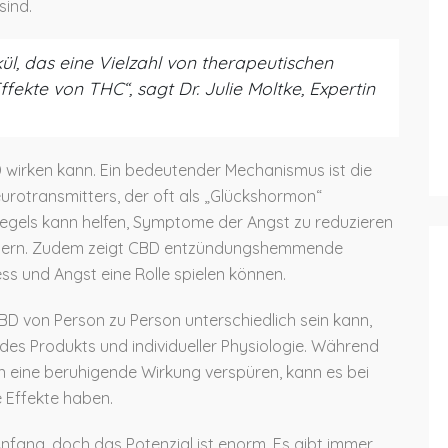
sind.
ül, das eine Vielzahl von therapeutischen
ffekte von THC“, sagt Dr. Julie Moltke, Expertin
 wirken kann. Ein bedeutender Mechanismus ist die
urotransmitters, der oft als „Glückshormon“
piegels kann helfen, Symptome der Angst zu reduzieren
ssern. Zudem zeigt CBD entzündungshemmende
ss und Angst eine Rolle spielen können.
CBD von Person zu Person unterschiedlich sein kann,
es Produkts und individueller Physiologie. Während
 eine beruhigende Wirkung verspüren, kann es bei
 Effekte haben.
fang, doch das Potenzial ist enorm. Es gibt immer