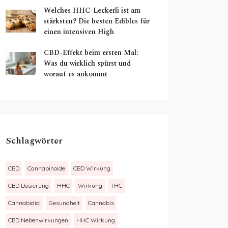
Welches HHC-Leckerli ist am
stärksten? Die besten Edibles für
einen intensiven High
CBD-Effekt beim ersten Mal:
Was du wirklich spürst und
worauf es ankommt
Schlagwörter
CBD
Cannabinoide
CBD Wirkung
CBD Dosierung
HHC
Wirkung
THC
Cannabidiol
Gesundheit
Cannabis
CBD Nebenwirkungen
HHC Wirkung