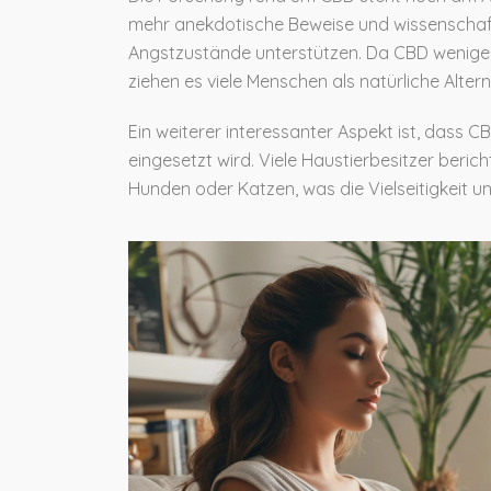
mehr anekdotische Beweise und wissenschaftl
Angstzustände unterstützen. Da CBD wenige
ziehen es viele Menschen als natürliche Alter
Ein weiterer interessanter Aspekt ist, dass C
eingesetzt wird. Viele Haustierbesitzer beric
Hunden oder Katzen, was die Vielseitigkeit u