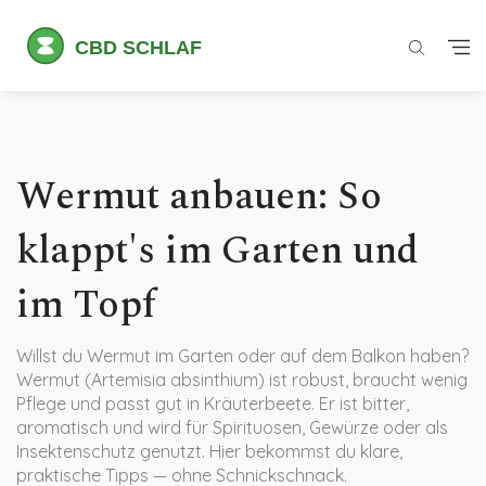
Wermut anbauen: So
klappt's im Garten und
im Topf
Willst du Wermut im Garten oder auf dem Balkon haben?
Wermut (Artemisia absinthium) ist robust, braucht wenig
Pflege und passt gut in Kräuterbeete. Er ist bitter,
aromatisch und wird für Spirituosen, Gewürze oder als
Insektenschutz genutzt. Hier bekommst du klare,
praktische Tipps — ohne Schnickschnack.