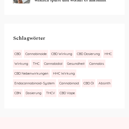
wirklich spürst und worauf es ankommt
Schlagwörter
CBD
Cannabinoide
CBD Wirkung
CBD Dosierung
HHC
Wirkung
THC
Cannabidiol
Gesundheit
Cannabis
CBD Nebenwirkungen
HHC Wirkung
Endocannabinoid-System
Cannabinoid
CBD Öl
Absinth
CBN
Dosierung
THCV
CBD Vape