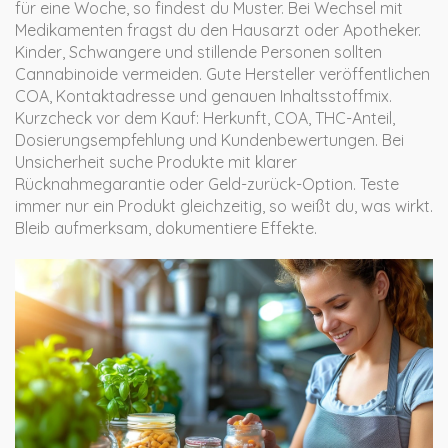
für eine Woche, so findest du Muster. Bei Wechsel mit
Medikamenten fragst du den Hausarzt oder Apotheker.
Kinder, Schwangere und stillende Personen sollten
Cannabinoide vermeiden. Gute Hersteller veröffentlichen
COA, Kontaktadresse und genauen Inhaltsstoffmix.
Kurzcheck vor dem Kauf: Herkunft, COA, THC-Anteil,
Dosierungsempfehlung und Kundenbewertungen. Bei
Unsicherheit suche Produkte mit klarer
Rücknahmegarantie oder Geld-zurück-Option. Teste
immer nur ein Produkt gleichzeitig, so weißt du, was wirkt.
Bleib aufmerksam, dokumentiere Effekte.