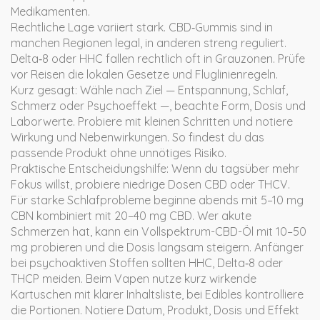
Medikamenten.
Rechtliche Lage variiert stark. CBD‑Gummis sind in
manchen Regionen legal, in anderen streng reguliert.
Delta‑8 oder HHC fallen rechtlich oft in Grauzonen. Prüfe
vor Reisen die lokalen Gesetze und Fluglinienregeln.
Kurz gesagt: Wähle nach Ziel — Entspannung, Schlaf,
Schmerz oder Psychoeffekt —, beachte Form, Dosis und
Laborwerte. Probiere mit kleinen Schritten und notiere
Wirkung und Nebenwirkungen. So findest du das
passende Produkt ohne unnötiges Risiko.
Praktische Entscheidungshilfe: Wenn du tagsüber mehr
Fokus willst, probiere niedrige Dosen CBD oder THCV.
Für starke Schlafprobleme beginne abends mit 5–10 mg
CBN kombiniert mit 20–40 mg CBD. Wer akute
Schmerzen hat, kann ein Vollspektrum-CBD-Öl mit 10–50
mg probieren und die Dosis langsam steigern. Anfänger
bei psychoaktiven Stoffen sollten HHC, Delta‑8 oder
THCP meiden. Beim Vapen nutze kurz wirkende
Kartuschen mit klarer Inhaltsliste, bei Edibles kontrolliere
die Portionen. Notiere Datum, Produkt, Dosis und Effekt