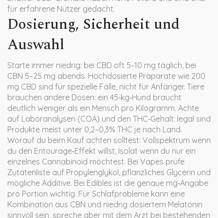
für erfahrene Nutzer gedacht.
Dosierung, Sicherheit und
Auswahl
Starte immer niedrig: bei CBD oft 5–10 mg täglich, bei
CBN 5–25 mg abends. Hochdosierte Präparate wie 200
mg CBD sind für spezielle Fälle, nicht für Anfänger. Tiere
brauchen andere Dosen: ein 45‑kg‑Hund braucht
deutlich weniger als ein Mensch pro Kilogramm. Achte
auf Laboranalysen (COA) und den THC‑Gehalt: legal sind
Produkte meist unter 0,2–0,3% THC je nach Land.
Worauf du beim Kauf achten solltest: Vollspektrum wenn
du den Entourage‑Effekt willst, Isolat wenn du nur ein
einzelnes Cannabinoid möchtest. Bei Vapes prüfe
Zutatenliste auf Propylenglykol, pflanzliches Glycerin und
mögliche Additive. Bei Edibles ist die genaue mg‑Angabe
pro Portion wichtig. Für Schlafprobleme kann eine
Kombination aus CBN und niedrig dosiertem Melatonin
sinnvoll sein, spreche aber mit dem Arzt bei bestehenden