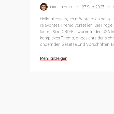
27 Sep 2023
Martina Adler
Hallo allerseits, ich möchte euch heute 
relevantes Thema vorstellen. Die Frage
lautet: Sind CBD-Esswaren in den USA leg
komplexes Thema, angesichts der sich 
ändernden Gesetze und Vorschriften. La
eintauchen und gemeinsam mehr darüb
um Licht ins Dunkel dieser Frage zu brin
Mehr anzeigen
wichtig, gut informiert zu sein, bevor wi
Entscheidung treffen. Bleibt dran für ei
interessante Entdeckungen!