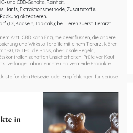
HC‑ und CBD‑Gehalte, Reinheit.
es Hanfs, Extraktionsmethode, Zusatzstoffe.
 Packung akzeptieren.
(Öl, Kapseln, Topicals); bei Tieren zuerst Tierarzt
nem Arzt. CBD kann Enzyme beeinflussen, die andere
sierung und Wirkstoffprofile mit einem Tierarzt klären.
it ≤0,3% THC die Basis, aber lokale Regeln,
kontrollen schaffen Unsicherheiten. Prüfe vor Kauf
orts, verlange Laborberichte und vermeide Produkte
kliste für dein Reiseziel oder Empfehlungen für seriöse
kte in