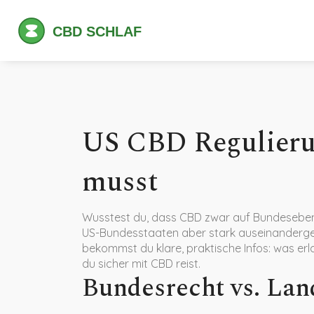
US CBD Regulieru
musst
Wusstest du, dass CBD zwar auf Bundesebene 
US-Bundesstaaten aber stark auseinandergeh
bekommst du klare, praktische Infos: was erl
du sicher mit CBD reist.
Bundesrecht vs. Lan