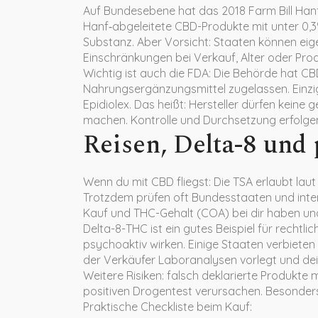
Auf Bundesebene hat das 2018 Farm Bill Hanf 
Hanf‑abgeleitete CBD-Produkte mit unter 0,3%
Substanz. Aber Vorsicht: Staaten können eig
Einschränkungen bei Verkauf, Alter oder Prod
Wichtig ist auch die FDA: Die Behörde hat CB
Nahrungsergänzungsmittel zugelassen. Einzig
Epidiolex. Das heißt: Hersteller dürfen kein
machen. Kontrolle und Durchsetzung erfolgen
Reisen, Delta-8 und 
Wenn du mit CBD fliegst: Die TSA erlaubt lau
Trotzdem prüfen oft Bundesstaaten und interna
Kauf und THC-Gehalt (COA) bei dir haben und 
Delta-8-THC ist ein gutes Beispiel für rechtl
psychoaktiv wirken. Einige Staaten verbieten
der Verkäufer Laboranalysen vorlegt und dei
Weitere Risiken: falsch deklarierte Produkte
positiven Drogentest verursachen. Besonders 
Praktische Checkliste beim Kauf: