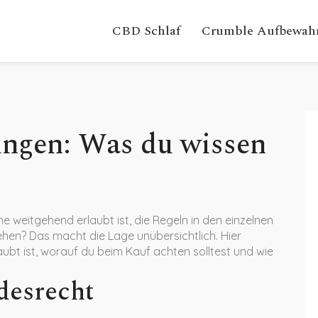
CBD Schlaf
Crumble Aufbewah
ngen: Was du wissen
weitgehend erlaubt ist, die Regeln in den einzelnen
en? Das macht die Lage unübersichtlich. Hier
aubt ist, worauf du beim Kauf achten solltest und wie
desrecht