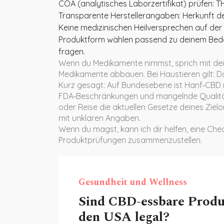
COA (analytisches Laborzertifikat) prüfen: T
Transparente Herstellerangaben: Herkunft d
Keine medizinischen Heilversprechen auf der
Produktform wählen passend zu deinem Bedarf 
fragen.
Wenn du Medikamente nimmst, sprich mit dei
Medikamente abbauen. Bei Haustieren gilt: Do
Kurz gesagt: Auf Bundesebene ist Hanf‑CBD m
FDA‑Beschränkungen und mangelnde Qualitäts
oder Reise die aktuellen Gesetze deines Ziel
mit unklaren Angaben.
Wenn du magst, kann ich dir helfen, eine Chec
Produktprüfungen zusammenzustellen.
Gesundheit und Wellness
Sind CBD-essbare Produ
den USA legal?