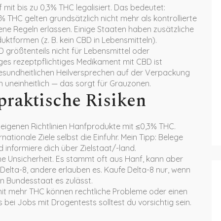
mit bis zu 0,3% THC legalisiert. Das bedeutet:
 THC gelten grundsätzlich nicht mehr als kontrollierte
ene Regeln erlassen. Einige Staaten haben zusätzliche
uktformen (z. B. kein CBD in Lebensmitteln).
D größtenteils nicht für Lebensmittel oder
es rezeptpflichtiges Medikament mit CBD ist
e gesundheitlichen Heilversprechen auf der Verpackung
 uneinheitlich — das sorgt für Grauzonen.
praktische Risiken
t eigenen Richtlinien Hanfprodukte mit ≤0,3% THC.
tionale Ziele selbst die Einfuhr. Mein Tipp: Belege
informiere dich über Zielstaat/-land.
iche Unsicherheit. Es stammt oft aus Hanf, kann aber
 Delta-8, andere erlauben es. Kaufe Delta-8 nur, wenn
n Bundesstaat es zulässt.
 mit mehr THC können rechtliche Probleme oder einen
bei Jobs mit Drogentests solltest du vorsichtig sein.