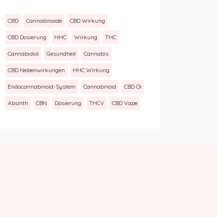
CBD
Cannabinoide
CBD Wirkung
CBD Dosierung
HHC
Wirkung
THC
Cannabidiol
Gesundheit
Cannabis
CBD Nebenwirkungen
HHC Wirkung
Endocannabinoid-System
Cannabinoid
CBD Öl
Absinth
CBN
Dosierung
THCV
CBD Vape