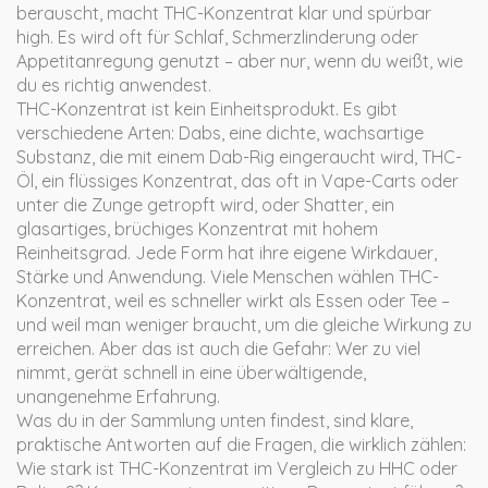
berauscht, macht THC-Konzentrat klar und spürbar
high. Es wird oft für Schlaf, Schmerzlinderung oder
Appetitanregung genutzt – aber nur, wenn du weißt, wie
du es richtig anwendest.
THC-Konzentrat ist kein Einheitsprodukt. Es gibt
verschiedene Arten:
Dabs
,
eine dichte, wachsartige
Substanz, die mit einem Dab-Rig eingeraucht wird
,
THC-
Öl
,
ein flüssiges Konzentrat, das oft in Vape-Carts oder
unter die Zunge getropft wird
, oder
Shatter
,
ein
glasartiges, brüchiges Konzentrat mit hohem
Reinheitsgrad
. Jede Form hat ihre eigene Wirkdauer,
Stärke und Anwendung. Viele Menschen wählen THC-
Konzentrat, weil es schneller wirkt als Essen oder Tee –
und weil man weniger braucht, um die gleiche Wirkung zu
erreichen. Aber das ist auch die Gefahr: Wer zu viel
nimmt, gerät schnell in eine überwältigende,
unangenehme Erfahrung.
Was du in der Sammlung unten findest, sind klare,
praktische Antworten auf die Fragen, die wirklich zählen:
Wie stark ist THC-Konzentrat im Vergleich zu HHC oder