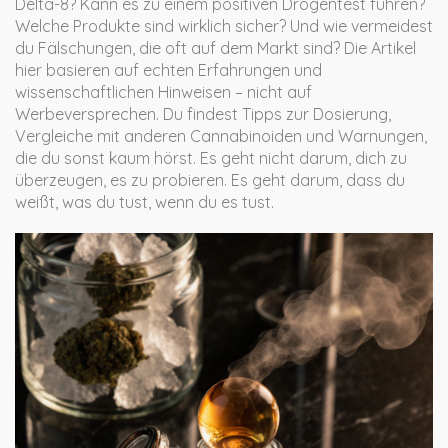
Delta-8? Kann es zu einem positiven Drogentest führen?
Welche Produkte sind wirklich sicher? Und wie vermeidest
du Fälschungen, die oft auf dem Markt sind? Die Artikel
hier basieren auf echten Erfahrungen und
wissenschaftlichen Hinweisen – nicht auf
Werbeversprechen. Du findest Tipps zur Dosierung,
Vergleiche mit anderen Cannabinoiden und Warnungen,
die du sonst kaum hörst. Es geht nicht darum, dich zu
überzeugen, es zu probieren. Es geht darum, dass du
weißt, was du tust, wenn du es tust.