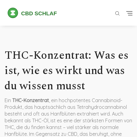
THC-Konzentrat: Was es
ist, wie es wirkt und was
du wissen musst
Ein
THC-Konzentrat
,
ein hochpotentes Cannabinoid-
Produkt, das hauptsächlich aus Tetrahydrocannabinol
besteht und oft aus Hanfblüten extrahiert wird
. Auch
bekannt als
THC-Öl
, ist es eine der stärksten Formen von
THC, die du finden kannst – viel stärker als normale
Hanfblüte.
Im Gegensatz zu CBD, das beruhigt, ohne