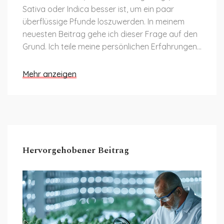
Sativa oder Indica besser ist, um ein paar
überflüssige Pfunde loszuwerden. In meinem
neuesten Beitrag gehe ich dieser Frage auf den
Grund. Ich teile meine persönlichen Erfahrungen
und Forschungsergebnisse darüber, wie
unterschiedliche Cannabis-Sorten den
Mehr anzeigen
Stoffwechsel beeinflussen können und welche
davon eventuell beim Abnehmen helfen. Lest
weiter, um Tipps zu erhalten, die euch vielleicht
auf eurer Reise zu einem gesünderen Ich
unterstützen können!
Hervorgehobener Beitrag