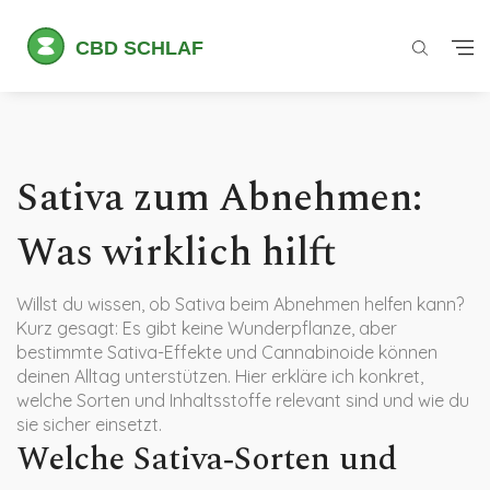
Sativa zum Abnehmen:
Was wirklich hilft
Willst du wissen, ob Sativa beim Abnehmen helfen kann?
Kurz gesagt: Es gibt keine Wunderpflanze, aber
bestimmte Sativa-Effekte und Cannabinoide können
deinen Alltag unterstützen. Hier erkläre ich konkret,
welche Sorten und Inhaltsstoffe relevant sind und wie du
sie sicher einsetzt.
Welche Sativa‑Sorten und