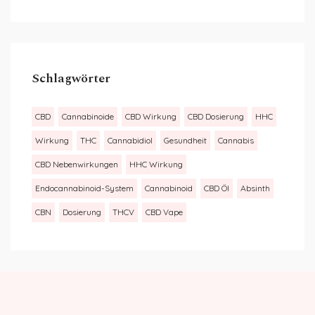
Schlagwörter
CBD
Cannabinoide
CBD Wirkung
CBD Dosierung
HHC
Wirkung
THC
Cannabidiol
Gesundheit
Cannabis
CBD Nebenwirkungen
HHC Wirkung
Endocannabinoid-System
Cannabinoid
CBD Öl
Absinth
CBN
Dosierung
THCV
CBD Vape