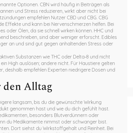
nannte Optionen. CBN wird häufig in Beiträgen als
nnen und Stress reduzieren, wirkt aber nicht bei
Entzündungen empfehlen Nutzer CBD und CBG. CBG
e Effekte und kann bei Nervenschmerzen helfen. Bei
 oder Ölen, da sie schnell wirken können. HHC und
end beschrieben, sind aber weniger erforscht. Edibles
nger an und sind gut gegen anhaltenden Stress oder
aktiven Substanzen wie THC oder Delta‑8 und nicht
ein High auslösen; andere nicht. Für Haustiere gelten
er, deshalb empfehlen Experten niedrigere Dosen und
 den Alltag
teigere langsam, bis du die gewünschte Wirkung
odukt genommen hast und wie du dich gefühlt hast.
edikamenten, besonders Blutverdünnern oder
enn du Medikamente nimmst oder schwanger bist.
en. Dort siehst du Wirkstoffgehalt und Reinheit. Bei