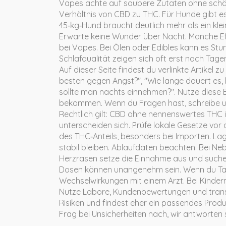
Vapes achte auf saubere Zutaten ohne schäd
Verhältnis von CBD zu THC. Für Hunde gibt e
45‑kg‑Hund braucht deutlich mehr als ein kle
Erwarte keine Wunder über Nacht. Manche Eff
bei Vapes. Bei Ölen oder Edibles kann es Stu
Schlafqualität zeigen sich oft erst nach Tag
Auf dieser Seite findest du verlinkte Artikel
besten gegen Angst?", "Wie lange dauert es, 
sollte man nachts einnehmen?". Nutze diese B
bekommen. Wenn du Fragen hast, schreibe uns 
Rechtlich gilt: CBD ohne nennenswertes THC is
unterscheiden sich. Prüfe lokale Gesetze vor
des THC‑Anteils, besonders bei Importen. La
stabil bleiben. Ablaufdaten beachten. Bei Ne
Herzrasen setze die Einnahme aus und suche 
Dosen können unangenehm sein. Wenn du Tabl
Wechselwirkungen mit einem Arzt. Bei Kindern
Nutze Labore, Kundenbewertungen und transp
Risiken und findest eher ein passendes Produ
Frag bei Unsicherheiten nach, wir antworten 