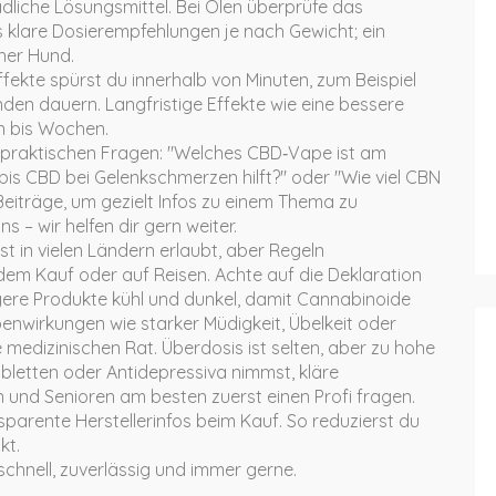
liche Lösungsmittel. Bei Ölen überprüfe das
s klare Dosierempfehlungen je nach Gewicht; ein
iner Hund.
ekte spürst du innerhalb von Minuten, zum Beispiel
nden dauern. Langfristige Effekte wie eine bessere
en bis Wochen.
 zu praktischen Fragen: "Welches CBD‑Vape ist am
bis CBD bei Gelenkschmerzen hilft?" oder "Wie viel CBN
eiträge, um gezielt Infos zu einem Thema zu
– wir helfen dir gern weiter.
t in vielen Ländern erlaubt, aber Regeln
 dem Kauf oder auf Reisen. Achte auf die Deklaration
gere Produkte kühl und dunkel, damit Cannabinoide
benwirkungen wie starker Müdigkeit, Übelkeit oder
medizinischen Rat. Überdosis ist selten, aber zu hohe
etten oder Antidepressiva nimmst, kläre
 und Senioren am besten zuerst einen Profi fragen.
arente Herstellerinfos beim Kauf. So reduzierst du
kt.
schnell, zuverlässig und immer gerne.