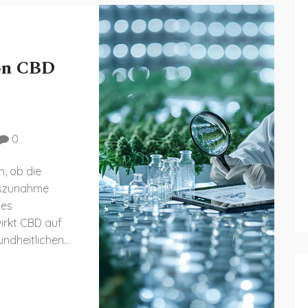
on CBD
0
n, ob die
tszunahme
 es
irkt CBD auf
undheitlichen
e in die
 finden Sie
wichtszunahme