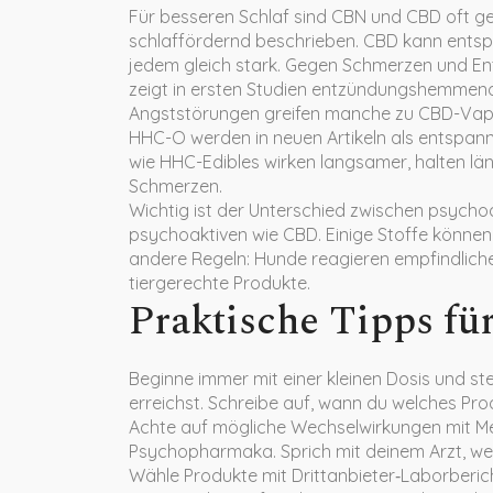
Für besseren Schlaf sind CBN und CBD oft ge
schlaffördernd beschrieben. CBD kann entspa
jedem gleich stark. Gegen Schmerzen und 
zeigt in ersten Studien entzündungshemmend
Angststörungen greifen manche zu CBD-Vapes
HHC-O werden in neuen Artikeln als entspann
wie HHC-Edibles wirken langsamer, halten lä
Schmerzen.
Wichtig ist der Unterschied zwischen psycho
psychoaktiven wie CBD. Einige Stoffe können 
andere Regeln: Hunde reagieren empfindlich
tiergerechte Produkte.
Praktische Tipps für
Beginne immer mit einer kleinen Dosis und s
erreichst. Schreibe auf, wann du welches Pr
Achte auf mögliche Wechselwirkungen mit M
Psychopharmaka. Sprich mit deinem Arzt, w
Wähle Produkte mit Drittanbieter‑Laborbericht