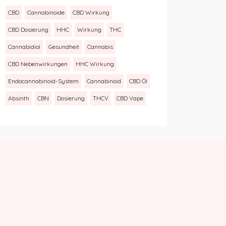
CBD
Cannabinoide
CBD Wirkung
CBD Dosierung
HHC
Wirkung
THC
Cannabidiol
Gesundheit
Cannabis
CBD Nebenwirkungen
HHC Wirkung
Endocannabinoid-System
Cannabinoid
CBD Öl
Absinth
CBN
Dosierung
THCV
CBD Vape