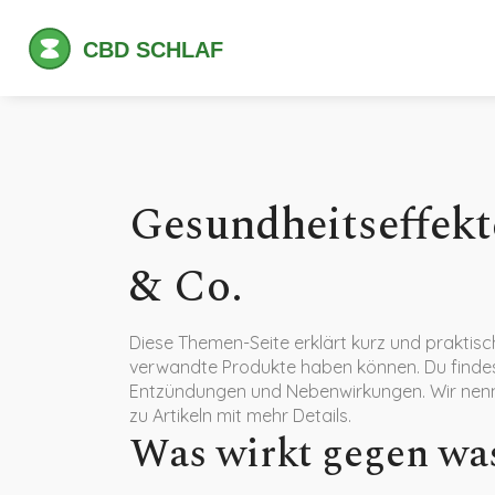
Gesundheitseffek
& Co.
Diese Themen-Seite erklärt kurz und praktis
verwandte Produkte haben können. Du findest
Entzündungen und Nebenwirkungen. Wir nenne
zu Artikeln mit mehr Details.
Was wirkt gegen wa