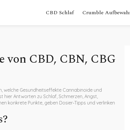
CBD Schlaf
Crumble Aufbewah
te von CBD, CBN, CBG
ch, welche Gesundheitseffekte Cannabinoide und
 hier Antworten zu Schlaf, Schmerzen, Angst,
n konkrete Punkte, geben Dosier‑Tipps und verlinken
s?