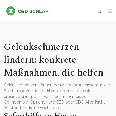
Gelenkschmerzen
lindern: konkrete
Maßnahmen, die helfen
Gelenkschmerzen können den Alltag stark einschränken.
Statt lange zu suchen: Hier bekommst du sofort
umsetzbare Tipps — von Hausmitteln bis zu
Cannabinoid-Optionen wie CBD oder CBG. Alles leicht
verständlich, keine Fachsätze.