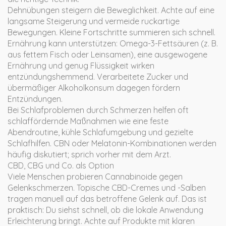
Dehnübungen steigern die Beweglichkeit. Achte auf eine
langsame Steigerung und vermeide ruckartige
Bewegungen. Kleine Fortschritte summieren sich schnell.
Ernährung kann unterstützen: Omega-3-Fettsäuren (z. B.
aus fettem Fisch oder Leinsamen), eine ausgewogene
Ernährung und genug Flüssigkeit wirken
entzündungshemmend. Verarbeitete Zucker und
übermäßiger Alkoholkonsum dagegen fördern
Entzündungen.
Bei Schlafproblemen durch Schmerzen helfen oft
schlaffördernde Maßnahmen wie eine feste
Abendroutine, kühle Schlafumgebung und gezielte
Schlafhilfen. CBN oder Melatonin-Kombinationen werden
häufig diskutiert; sprich vorher mit dem Arzt.
CBD, CBG und Co. als Option
Viele Menschen probieren Cannabinoide gegen
Gelenkschmerzen. Topische CBD-Cremes und -Salben
tragen manuell auf das betroffene Gelenk auf. Das ist
praktisch: Du siehst schnell, ob die lokale Anwendung
Erleichterung bringt. Achte auf Produkte mit klaren