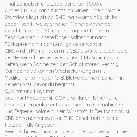
Inhaltsangaben und Laborberichten (COA).
Orales CBD-Öl kann zusätzlich wirken. Eine sinnvolle
Startdosis liegt oft bei 5–10 mg zweimal täglich; bei
Bedarf schrittweise erhöhen. Manche Anwender
berichten von 20–50 mg pro Tag bei stärkeren
Beschwerden. Höhere Dosen sollten nur nach
Rücksprache mit dem Arzt getestet werden.
CBG wird in Kombination mit CBD diskutiert, besonders
bei Nervenschmerzen wie Ischias. CBN kann nachts
helfen, wenn Schmerzen den Schlaf stören. Wichtig:
Cannabinoide können Wechselwirkungen mit
Medikamenten haben (z. B. Blutverdünner). Sprich mit
deinem Arzt, bevor du beginnst.
Qualität und Legalität
Kauf nur Produkte mit COA und klarer Herkunft. Full-
Spectrum-Produkte enthalten mehrere Cannabinoide
und Terpene, Isolate nur ein Wirkstoff. In Deutschland ist
CBD ohne nennenswerten THC-Gehalt üblich, prüfe
trotzdem die Angaben.
Wenn Schmerz chronisch bleibt oder sich verschlimmert: