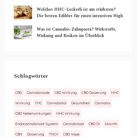
Welches HHC-Leckerli ist am stärksten?
Die besten Edibles für einen intensiven High
Was ist Cannabis-Zahnpasta? Wirkstoffe,
Wirkung und Risiken im Überblick
Schlagwörter
CBD
Cannabinoide
CBD Wirkung
CBD Dosierung
HHC
Wirkung
THC
Cannabidiol
Gesundheit
Cannabis
CBD Nebenwirkungen
HHC Wirkung
Endocannabinoid-System
Cannabinoid
CBD Öl
Absinth
CBN
Dosierung
THCV
CBD Vape