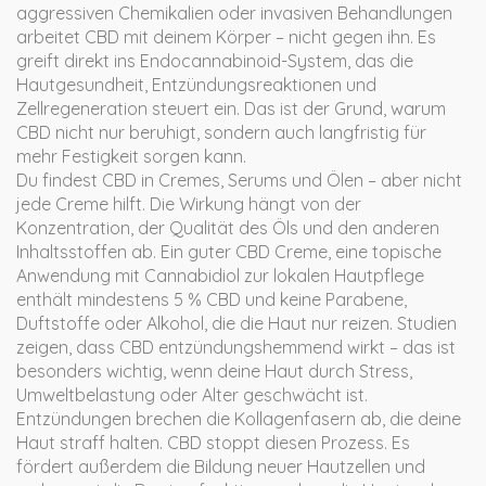
aggressiven Chemikalien oder invasiven Behandlungen
arbeitet CBD mit deinem Körper – nicht gegen ihn. Es
greift direkt ins
Endocannabinoid-System
,
das die
Hautgesundheit, Entzündungsreaktionen und
Zellregeneration steuert
ein. Das ist der Grund, warum
CBD nicht nur beruhigt, sondern auch langfristig für
mehr Festigkeit sorgen kann.
Du findest CBD in Cremes, Serums und Ölen – aber nicht
jede Creme hilft. Die Wirkung hängt von der
Konzentration, der Qualität des Öls und den anderen
Inhaltsstoffen ab. Ein guter
CBD Creme
,
eine topische
Anwendung mit Cannabidiol zur lokalen Hautpflege
enthält mindestens 5 % CBD und keine Parabene,
Duftstoffe oder Alkohol, die die Haut nur reizen. Studien
zeigen, dass CBD entzündungshemmend wirkt – das ist
besonders wichtig, wenn deine Haut durch Stress,
Umweltbelastung oder Alter geschwächt ist.
Entzündungen brechen die Kollagenfasern ab, die deine
Haut straff halten. CBD stoppt diesen Prozess. Es
fördert außerdem die Bildung neuer Hautzellen und