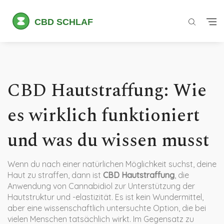
CBD Hautstraffung: Wie
es wirklich funktioniert
und was du wissen musst
Wenn du nach einer natürlichen Möglichkeit suchst, deine
Haut zu straffen, dann ist
CBD Hautstraffung
,
die
Anwendung von Cannabidiol zur Unterstützung der
Hautstruktur und -elastizität
. Es ist kein Wundermittel,
aber eine wissenschaftlich untersuchte Option, die bei
vielen Menschen tatsächlich wirkt.
Im Gegensatz zu