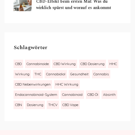
CBD-Effekt beim ersten Mal: Was du
wirklich spürst und worauf es ankommt
Schlagwörter
CBD
Cannabinoide
CBD Wirkung
CBD Dosierung
HHC
Wirkung
THC
Cannabidiol
Gesundheit
Cannabis
CBD Nebenwirkungen
HHC Wirkung
Endocannabinoid-System
Cannabinoid
CBD Öl
Absinth
CBN
Dosierung
THCV
CBD Vape