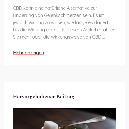
CBD kann eine natürliche Alternative zur
Linderung von Gelenkschmerzen sein. Es ist
jedoch wichtig zu wissen, wie lange es dauert,
bis die Wirkung eintritt. In diesem Artikel erfahren
Sie mehr über die Wirkungsweise von CBD,
mögliche Vorteile und einige Tipps zur
Anwendung.
Mehr anzeigen
Hervorgehobener Beitrag