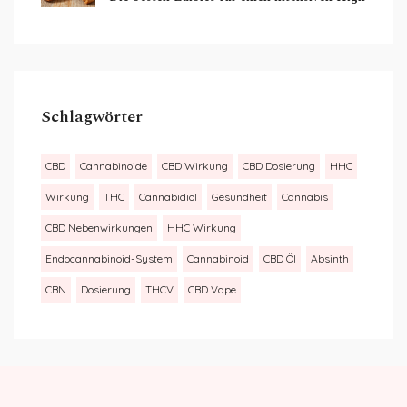
Schlagwörter
CBD
Cannabinoide
CBD Wirkung
CBD Dosierung
HHC
Wirkung
THC
Cannabidiol
Gesundheit
Cannabis
CBD Nebenwirkungen
HHC Wirkung
Endocannabinoid-System
Cannabinoid
CBD Öl
Absinth
CBN
Dosierung
THCV
CBD Vape