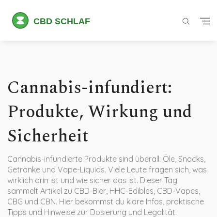
Cannabis-infundiert:
Produkte, Wirkung und
Sicherheit
Cannabis-infundierte Produkte sind überall: Öle, Snacks,
Getränke und Vape-Liquids. Viele Leute fragen sich, was
wirklich drin ist und wie sicher das ist. Dieser Tag
sammelt Artikel zu CBD-Bier, HHC-Edibles, CBD-Vapes,
CBG und CBN. Hier bekommst du klare Infos, praktische
Tipps und Hinweise zur Dosierung und Legalität.