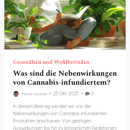
Gesundheit und Wohlbefinden
Was sind die Nebenwirkungen
von Cannabis-infundiertem?
23 Okt 2023
0
Florian Schmidt
In diesem Beitrag werden wir uns die
Nebenwirkungen von Cannabis-infundierten
Produkten anschauen. Von geistigen
Auswirkungen bis hin zu körperlichen Reaktionen,