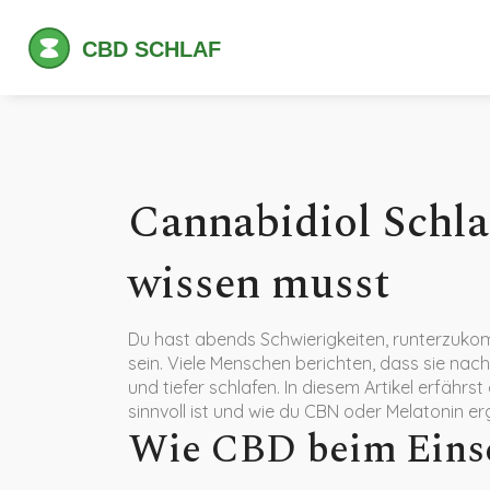
Cannabidiol Schla
wissen musst
Du hast abends Schwierigkeiten, runterzuko
sein. Viele Menschen berichten, dass sie nac
und tiefer schlafen. In diesem Artikel erfähr
sinnvoll ist und wie du CBN oder Melatonin e
Wie CBD beim Einsc