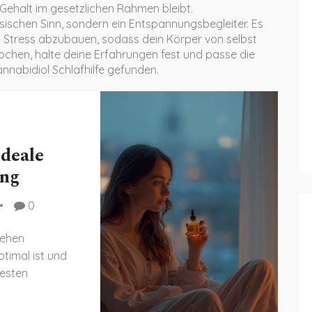
ehalt im gesetzlichen Rahmen bleibt.
ssischen Sinn, sondern ein Entspannungs­begleiter. Es
nd Stress abzubauen, sodass dein Körper von selbst
ochen, halte deine Erfahrungen fest und passe die
nnabidiol Schlafhilfe gefunden.
deale
ung
0
gehen
timal ist und
esten