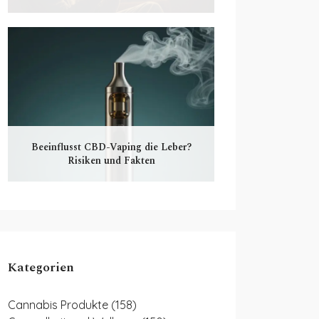
Beeinflusst CBD-Vaping die Leber?
Risiken und Fakten
Kategorien
Cannabis Produkte
(158)