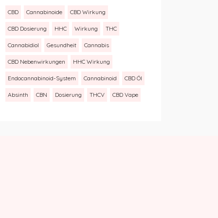
CBD
Cannabinoide
CBD Wirkung
CBD Dosierung
HHC
Wirkung
THC
Cannabidiol
Gesundheit
Cannabis
CBD Nebenwirkungen
HHC Wirkung
Endocannabinoid-System
Cannabinoid
CBD Öl
Absinth
CBN
Dosierung
THCV
CBD Vape