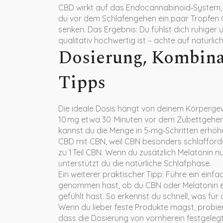
CBD wirkt auf das Endocannabinoid‑System, 
du vor dem Schlafengehen ein paar Tropfen
senken. Das Ergebnis: Du fühlst dich ruhiger un
qualitativ hochwertig ist – achte auf natürli
Dosierung, Kombina
Tipps
Die ideale Dosis hängt von deinem Körpergewi
10 mg etwa 30 Minuten vor dem Zubettgehen.
kannst du die Menge in 5‑mg‑Schritten erhöhe
CBD mit CBN, weil CBN besonders schlafförder
zu 1 Teil CBN. Wenn du zusätzlich Melatonin 
unterstützt du die natürliche Schlafphase.
Ein weiterer praktischer Tipp: Führe ein einf
genommen hast, ob du CBN oder Melatonin e
gefühlt hast. So erkennst du schnell, was für 
Wenn du lieber feste Produkte magst, probie
dass die Dosierung von vornherein festgelegt