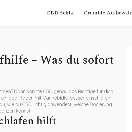
CBD Schlaf
Crumble Aufbewah
fhilfe – Was du sofort
mmen? Dann könnte CBD genau das Richtige für dich
h ein paar Tagen mit Cannabidiol besser einschlafen
st du, wie du CBD richtig anwendest, welche Dosierung
rgänzen kannst.
hlafen hilft