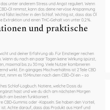
das unter anderem Stress und Angst reguliert. Wenn
 CBD‑Öl nimmst, kann das deine nervöse Anspannung
d fällst leichter in den Schlaf. Wichtig ist, dass das Öl
che Extraktion und einen THC‑Gehalt von unter 0,2 %.
tionen und praktische
cht und deiner Erfahrung ab. Für Einsteiger reichen
 Wenn du nach ein paar Tagen keine Wirkung spürst,
n, maximal bis zu 30 mg. Viele Nutzer kombinieren
nd wirkt. Ein gängiges Mischverhältnis ist 2 Teile CBD
nutzt, nimm es 15 Minuten nach dem CBD‑Öl ein – so
aches Schlaf‑Logbuch. Notiere, welche Dosis du
rgänzt hast und wie du dich am nächsten Morgen
dich am besten funktioniert.
re CBD‑Gummis oder -Kapseln. Sie haben den Vorteil,
 ist. Achte darauf, dass das Produkt aus Hanf und