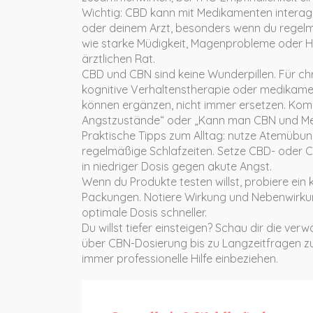
Wichtig: CBD kann mit Medikamenten interagier
oder deinem Arzt, besonders wenn du rege
wie starke Müdigkeit, Magenprobleme oder H
ärztlichen Rat.
CBD und CBN sind keine Wunderpillen. Für c
kognitive Verhaltenstherapie oder medikam
können ergänzen, nicht immer ersetzen. Kombi
Angstzustände“ oder „Kann man CBN und M
Praktische Tipps zum Alltag: nutze Atemübun
regelmäßige Schlafzeiten. Setze CBD- oder C
in niedriger Dosis gegen akute Angst.
Wenn du Produkte testen willst, probiere ein
Packungen. Notiere Wirkung und Nebenwirkun
optimale Dosis schneller.
Du willst tiefer einsteigen? Schau dir die ve
über CBN-Dosierung bis zu Langzeitfragen z
immer professionelle Hilfe einbeziehen.