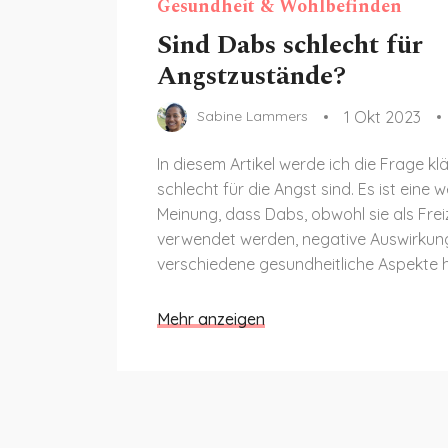
Gesundheit & Wohlbefinden
Sind Dabs schlecht für
Angstzustände?
1 Okt 2023
Sabine Lammers
In diesem Artikel werde ich die Frage k
schlecht für die Angst sind. Es ist eine w
Meinung, dass Dabs, obwohl sie als Fre
verwendet werden, negative Auswirkun
verschiedene gesundheitliche Aspekte 
insbesondere auf die geistige Gesundhe
steht hier vor allem, ob die Verwendun
Mehr anzeigen
Ängste verschlimmern kann. Begleiten S
wir ergründen gemeinsam die Fakten, R
möglichen negativen Folgen für Person
Angststörungen. Es ist wichtig, sich übe
Themen zu informieren, um bewusste E