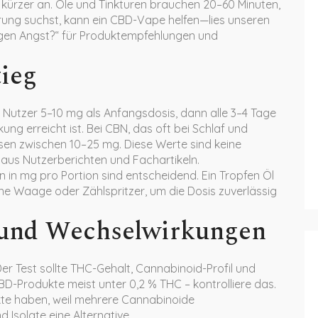
r kürzer an. Öle und Tinkturen brauchen 20–60 Minuten,
erung suchst, kann ein CBD-Vape helfen—lies unseren
gen Angst?“ für Produktempfehlungen und
ieg
 Nutzer 5–10 mg als Anfangsdosis, dann alle 3–4 Tage
ng erreicht ist. Bei CBN, das oft bei Schlaf und
dosen zwischen 10–25 mg. Diese Werte sind keine
 aus Nutzerberichten und Fachartikeln.
 in mg pro Portion sind entscheidend. Ein Tropfen Öl
eine Waage oder Zählspritzer, um die Dosis zuverlässig
t und Wechselwirkungen
r Test sollte THC-Gehalt, Cannabinoid-Profil und
BD-Produkte meist unter 0,2 % THC – kontrolliere das.
kte haben, weil mehrere Cannabinoide
 Isolate eine Alternative.