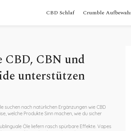
CBD Schlaf
Crumble Aufbewah
ie CBD, CBN und
de unterstützen
Viele suchen nach natürlichen Ergänzungen wie CBD
se, welche Produkte Sinn machen, wie du sicher
ublinguale Öle liefern rasch spürbare Effekte. Vapes