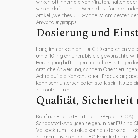
wirken oft innerhalb von Minuten, halten abe
wirken dafür länger. Wenn du sofortige Lind
Artikel „Welches CBD-Vape ist am besten ge
Anwendungstipps.
Dosierung und Einst
Fang immer klein an. Für CBD empfehlen viele
um 5–10 mg erhöhen, bis die gewünschte Wirku
Beruhigung hilft, liegen typische Einsteiger
ärztliche Anweisung, sondern Orientierungen
Achte auf die Konzentration: Produktangaben
kann sehr unterschiedlich stark sein. Nutze 
zu kontrollieren.
Qualität, Sicherhei
Kauf nur Produkte mit Labor-Report (COA). De
Schadstoff-Analysen zeigen. In der EU sind C
Vollspektrum-Extrakte können stärkere Effe
zusammenwirken; bei THC-Empfindlichkeit sind