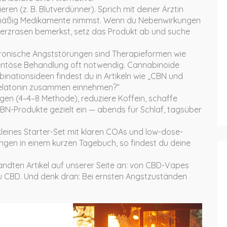
en (z. B. Blutverdünner). Sprich mit deiner Ärztin
lmäßig Medikamente nimmst. Wenn du Nebenwirkungen
erzrasen bemerkst, setz das Produkt ab und suche
hronische Angststörungen sind Therapieformen wie
entöse Behandlung oft notwendig. Cannabinoide
nationsideen findest du in Artikeln wie „CBN und
elatonin zusammen einnehmen?“
gen (4–4–8 Methode), reduziere Koffein, schaffe
BN-Produkte gezielt ein — abends für Schlaf, tagsüber
 kleines Starter-Set mit klaren COAs und low-dose-
gen in einem kurzen Tagebuch, so findest du deine
rwandten Artikel auf unserer Seite an: von CBD-Vapes
u CBD. Und denk dran: Bei ernsten Angstzuständen