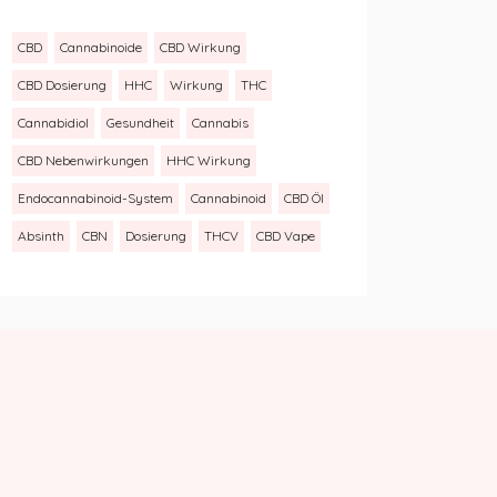
CBD
Cannabinoide
CBD Wirkung
CBD Dosierung
HHC
Wirkung
THC
Cannabidiol
Gesundheit
Cannabis
CBD Nebenwirkungen
HHC Wirkung
Endocannabinoid-System
Cannabinoid
CBD Öl
Absinth
CBN
Dosierung
THCV
CBD Vape