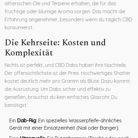
ätherischen Öle und Terpene erhalten, die für das
fruchtige oder blumige Aroma sorgen. Das macht die
Erfahrung angenehmer, besonders wenn du täglich CBD
konsumierst.
Die Kehrseite: Kosten und
Komplexität
Nichts ist perfekt, und CBD Dabs haben ihre Nachteile.
Der offensichtlichste ist der Preis. Hochwertiges Shatter
kostet deutlich mehr pro Gramm als Blüte. Dazu kommt
die Ausrüstung. Um Dabs sicher und effektiv zu
genießen, brauchst du kein einfaches Glasrohr. Du
benötigst:
Ein
Dab-Rig
: Ein spezielles Wasserpfeife-ähnliches
Gerät mit einer Einsätzeinheit (Nail oder Banger).