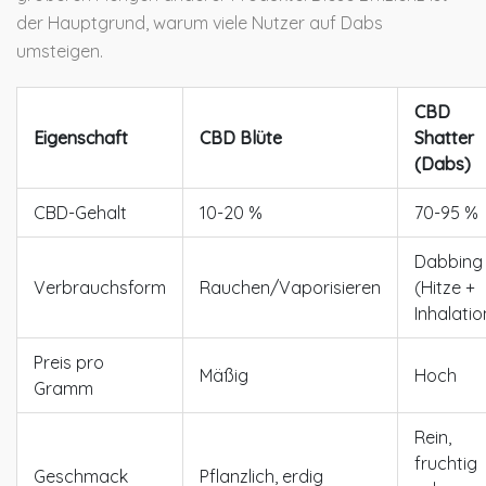
der Hauptgrund, warum viele Nutzer auf Dabs
umsteigen.
CBD
Eigenschaft
CBD Blüte
Shatter
(Dabs)
CBD-Gehalt
10-20 %
70-95 %
Dabbing
Verbrauchsform
Rauchen/Vaporisieren
(Hitze +
Inhalatio
Preis pro
Mäßig
Hoch
Gramm
Rein,
fruchtig
Geschmack
Pflanzlich, erdig