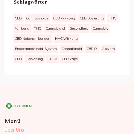
Schlagwörter
CBD
Cannabinoide
CBD Wirkung
CBD Dosierung
HHC
Wirkung
THC
Cannabidiol
Gesundheit
Cannabis
CBD Nebenwirkungen
HHC Wirkung
Endocannabinoid-System
Cannabinoid
CBD Öl
Absinth
CBN
Dosierung
THCV
CBD Vape
Menü
Über Uns