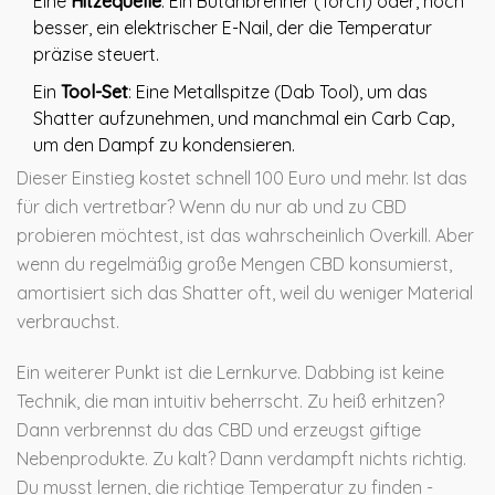
Eine
Hitzequelle
: Ein Butanbrenner (Torch) oder, noch
besser, ein elektrischer E-Nail, der die Temperatur
präzise steuert.
Ein
Tool-Set
: Eine Metallspitze (Dab Tool), um das
Shatter aufzunehmen, und manchmal ein Carb Cap,
um den Dampf zu kondensieren.
Dieser Einstieg kostet schnell 100 Euro und mehr. Ist das
für dich vertretbar? Wenn du nur ab und zu CBD
probieren möchtest, ist das wahrscheinlich Overkill. Aber
wenn du regelmäßig große Mengen CBD konsumierst,
amortisiert sich das Shatter oft, weil du weniger Material
verbrauchst.
Ein weiterer Punkt ist die Lernkurve. Dabbing ist keine
Technik, die man intuitiv beherrscht. Zu heiß erhitzen?
Dann verbrennst du das CBD und erzeugst giftige
Nebenprodukte. Zu kalt? Dann verdampft nichts richtig.
Du musst lernen, die richtige Temperatur zu finden -