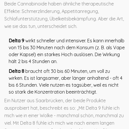
Beide Cannabinoide haben ähnliche therapeutische
Effekte: Schmerzlinderung, Appetitanregung,
Schlafunterstützung, Übelkeitsbekämpfung. Aber die Art,
wie sie das tun, unterscheidet sich.
Delta 9
wirkt schneller und intensiver. Es kann innerhalb
von 15 bis 30 Minuten nach dem Konsum (z. B. als Vape
oder Kapsel) ein starkes Hoch auslösen. Die Wirkung
hält 2 bis 4 Stunden an.
Delta 8
braucht oft 30 bis 60 Minuten, um voll zu
wirken. Es ist langsamer, aber länger anhaltend - oft 4
bis 6 Stunden. Viele nutzen es tagsüber, weil es nicht
so stark die Konzentration beeinträchtigt.
Ein Nutzer aus Saarbrücken, der beide Produkte
ausprobiert hat, beschreibt es so: „Mit Delta 9 fühle ich
mich wie in einer Wolke - manchmal schön, manchmal zu
viel. Mit Delta 8 fühle ich mich wie nach einem langen