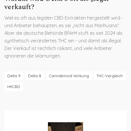
verkauft?
Weil es oft aus legalen CBD-Extrakten hergestellt wird -
und Anbieter behaupten, es sei „nicht aus Marihuana“.
Aber die deutsche Behörde BfArM stuft es seit 2024 als
synthetisch verändertes THC ein - und damit als illegal.
Der Verkauf ist rechtlich riskant, und viele Anbieter
ignorieren die Warnungen.
Delta 9
Delta 8
Cannabinoid Wirkung
THC-Vergleich
H4CBD