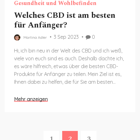
Gesundheit und Wohlbefinden
Welches CBD ist am besten
für Anfänger?
3 Sep 2023
0
Martina Adler
Hi, ich bin neu in der Welt des CBD und ich weiß,
viele von euch sind es auch. Deshalb dachte ich,
es wäre hilfreich, etwas über die besten CBD-
Produkte für Anfänger zu teilen. Mein Ziel ist es,
Ihnen dabei zu helfen, die für Sie am besten
geeigneten Produkte auszuwählen und Sie mit
wertvollen Informationen zu versorgen, die Ihnen
Mehr anzeigen
einen klaren Überblick über CBD vermitteln. Ich
hoffe, mit meinen Ratschlägen kann ich euch
den Einstieg in die CBD-Nutzung etwas
erleichtern.
1
2
3