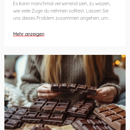
Es kann manchmal verwirrend sein, zu wissen,
wie viele Züge du nehmen solltest. Lassen Sie
uns dieses Problem zusammen angehen, um
optimale gesundheitliche Vorteile zu erzielen. Du
bist nicht allein in dieser Reise, ich bin hier, um
Mehr anzeigen
dich zu führen und meine Erfahrungen zu teilen.
Mit meinem einfachen und menschlichen Ansatz
hoffe ich, dass diese Informationen für dich
nützlich sein werden.