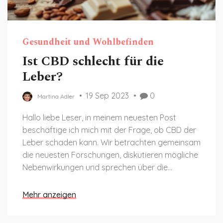
Gesundheit und Wohlbefinden
Ist CBD schlecht für die
Leber?
19 Sep 2023
0
Martina Adler
Hallo liebe Leser, in meinem neuesten Post
beschäftige ich mich mit der Frage, ob CBD der
Leber schaden kann. Wir betrachten gemeinsam
die neuesten Forschungen, diskutieren mögliche
Nebenwirkungen und sprechen über die
Bedeutung einer gesunden Leberfunktion.
Fühlen Sie sich frei, Ihre eigenen Erfahrungen
Mehr anzeigen
oder Fragen in den Kommentaren zu teilen.
Unsere Gesundheit ist unser wertvollstes Gut,