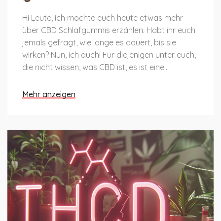
Hi Leute, ich möchte euch heute etwas mehr
über CBD Schlafgummis erzählen. Habt ihr euch
jemals gefragt, wie lange es dauert, bis sie
wirken? Nun, ich auch! Für diejenigen unter euch,
die nicht wissen, was CBD ist, es ist eine
natürliche Komponente, die bekannt dafür ist,
Schlafstörungen zu lindern. In diesem Artikel
Mehr anzeigen
beleuchten wir genau das - wann die Wirkung
eintritt, sobald ihr diese gummiartige Hilfe
probiert habt.