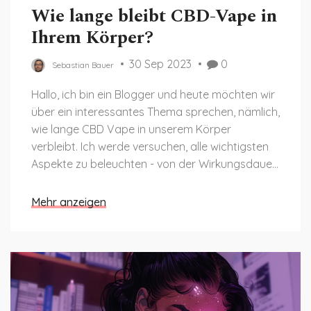
Wie lange bleibt CBD-Vape in
Ihrem Körper?
30 Sep 2023
0
Sebastian Bauer
Hallo, ich bin ein Blogger und heute möchten wir
über ein interessantes Thema sprechen, nämlich,
wie lange CBD Vape in unserem Körper
verbleibt. Ich werde versuchen, alle wichtigsten
Aspekte zu beleuchten - von der Wirkungsdauer
bis hin zur individuellen Absorption. Bleibt dran,
es wird aufregend!
Mehr anzeigen