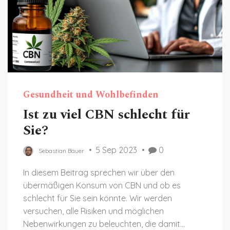
Gesundheit und Wohlbefinden
Ist zu viel CBN schlecht für
Sie?
5 Sep 2023
0
Sebastian Bauer
In diesem Beitrag sprechen wir über den
übermäßigen Konsum von CBN und ob es
schlecht für Sie sein könnte. Wir werden
versuchen, alle Risiken und möglichen
Nebenwirkungen zu beleuchten, die damit