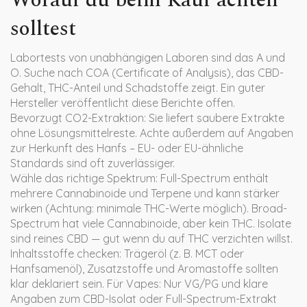
Worauf du beim Kauf achten
solltest
Labortests von unabhängigen Laboren sind das A und
O. Suche nach COA (Certificate of Analysis), das CBD-
Gehalt, THC-Anteil und Schadstoffe zeigt. Ein guter
Hersteller veröffentlicht diese Berichte offen.
Bevorzugt CO2-Extraktion: Sie liefert saubere Extrakte
ohne Lösungsmittelreste. Achte außerdem auf Angaben
zur Herkunft des Hanfs – EU- oder EU-ähnliche
Standards sind oft zuverlässiger.
Wähle das richtige Spektrum: Full-Spectrum enthält
mehrere Cannabinoide und Terpene und kann stärker
wirken (Achtung: minimale THC-Werte möglich). Broad-
Spectrum hat viele Cannabinoide, aber kein THC. Isolate
sind reines CBD — gut wenn du auf THC verzichten willst.
Inhaltsstoffe checken: Trägeröl (z. B. MCT oder
Hanfsamenöl), Zusatzstoffe und Aromastoffe sollten
klar deklariert sein. Für Vapes: Nur VG/PG und klare
Angaben zum CBD-Isolat oder Full-Spectrum-Extrakt