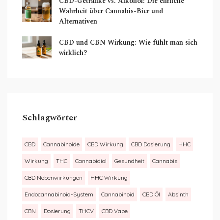
CBD-Getränke vs. Alkohol: Die ehrliche
Wahrheit über Cannabis-Bier und
Alternativen
CBD und CBN Wirkung: Wie fühlt man sich
wirklich?
Schlagwörter
CBD
Cannabinoide
CBD Wirkung
CBD Dosierung
HHC
Wirkung
THC
Cannabidiol
Gesundheit
Cannabis
CBD Nebenwirkungen
HHC Wirkung
Endocannabinoid-System
Cannabinoid
CBD Öl
Absinth
CBN
Dosierung
THCV
CBD Vape