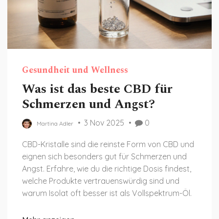
Gesundheit und Wellness
Was ist das beste CBD für
Schmerzen und Angst?
3 Nov 2025
0
Martina Adler
CBD-Kristalle sind die reinste Form von CBD und
eignen sich besonders gut für Schmerzen und
Angst. Erfahre, wie du die richtige Dosis findest,
welche Produkte vertrauenswürdig sind und
warum Isolat oft besser ist als Vollspektrum-Öl.